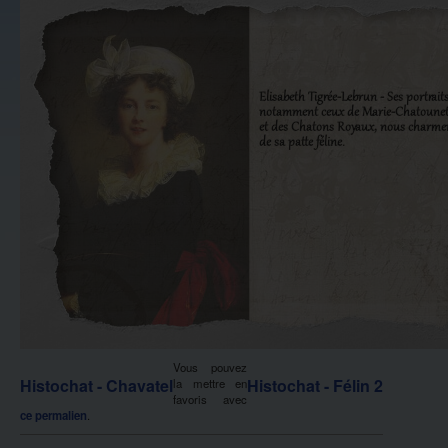
Vous pouvez
Histochat - Chavatel
Histochat - Félin 2
la mettre en
favoris avec
ce permalien
.