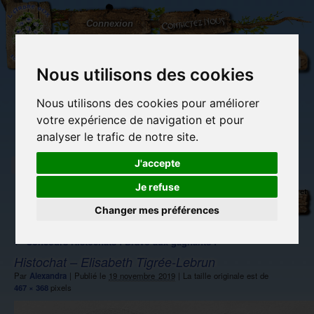
L'Arbre
Contactez-nous
Connexion
aux
100.000
Rêves
Nous utilisons des cookies
Nous utilisons des cookies pour améliorer
(vide)
votre expérience de navigation et pour
analyser le trafic de notre site.
J'accepte
Je refuse
Librairie des
Carterie
Activités
Objets déco et
imaginaires
papeterie
manuelles,
cadeaux
originale
détente et jeux
originaux
Changer mes préférences
Du côté du
blog...
←
Concours Histochats : Bravo aux gagnants !
Histochat – Elisabeth Tigrée-Lebrun
Par
Alexandra
|
Publié le
19 novembre 2019
|
La taille originale est de
467 × 368
pixels