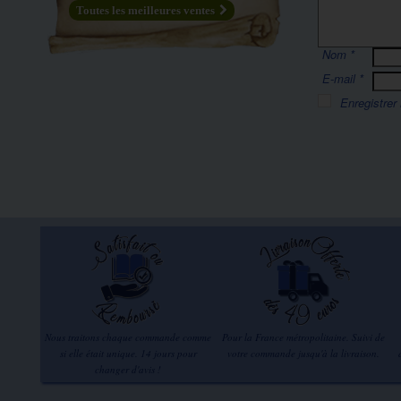
Toutes les meilleures ventes
Nom
*
E-mail
*
Enregistrer
Nous traitons chaque commande comme
Pour la France métropolitaine. Suivi de
si elle était unique. 14 jours pour
votre commande jusqu'à la livraison.
changer d'avis !