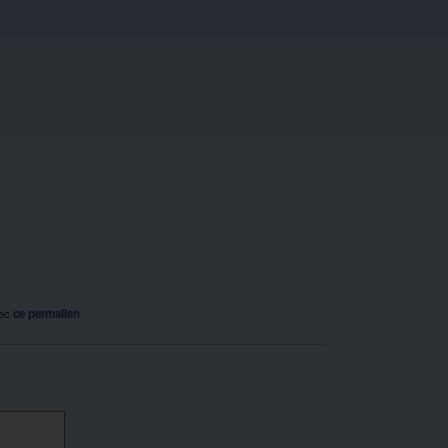
vec
ce permalien
.