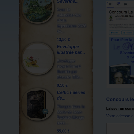
Séverine...
Avec le
calendrier des
chats
légendaires 2026
de...
13,50 €
Enveloppe
illustrée par...
Enveloppe
moyen format
illustrée par
Brucero. Elle...
0,50 €
Celtic Faeries
de...
Concours le
Plongez dans la
Laisser un com
féerie de Jean-
Votre adresse e
Baptiste Monge
avec...
55,00 €