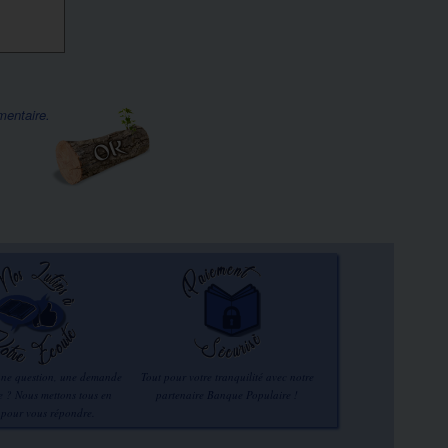
mentaire.
une question, une demande
Tout pour votre tranquilité avec notre
re ? Nous mettons tous en
partenaire Banque Populaire !
 pour vous répondre.