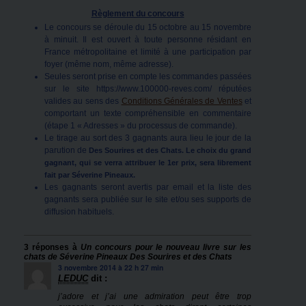
Règlement du concours
Le concours se déroule du 15 octobre au 15 novembre
à minuit. Il est ouvert à toute personne résidant en
France métropolitaine et limité à une participation par
foyer (même nom, même adresse).
Seules seront prise en compte les commandes passées
sur le site https://www.100000-reves.com/ réputées
valides au sens des
Conditions Générales de Ventes
et
comportant un texte compréhensible en commentaire
(étape 1 « Adresses » du processus de commande).
Le tirage au sort des 3 gagnants aura lieu le jour de la
parution de
Des Sourires et des Chats. Le choix du grand
gagnant, qui se verra attribuer le 1er prix, sera librement
fait par Séverine Pineaux.
Les gagnants seront avertis par email et la liste des
gagnants sera publiée sur le site et/ou ses supports de
diffusion habituels.
3 réponses à
Un concours pour le nouveau livre sur les
chats de Séverine Pineaux Des Sourires et des Chats
3 novembre 2014 à 22 h 27 min
LEDUC
dit :
j’adore et j’ai une admiration peut être trop