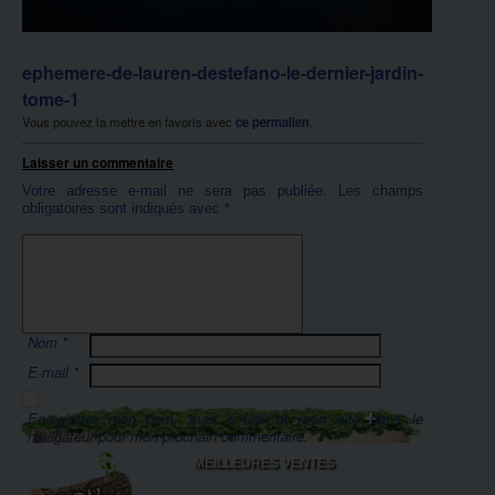
ephemere-de-lauren-destefano-le-dernier-jardin-
tome-1
Vous pouvez la mettre en favoris avec
ce permalien
.
Laisser un commentaire
Votre adresse e-mail ne sera pas publiée.
Les champs
obligatoires sont indiqués avec
*
Nom
*
E-mail
*
Enregistrer mon nom, mon e-mail et mon site dans le
navigateur pour mon prochain commentaire.
MEILLEURES VENTES