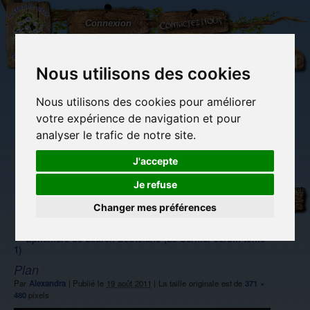
L'Arbre
Contactez-nous
Connexion
aux
100.000
Rêves
Nous utilisons des cookies
Nous utilisons des cookies pour améliorer
(vide)
votre expérience de navigation et pour
analyser le trafic de notre site.
J'accepte
Je refuse
Librairie des
Carterie
Activités
Objets déco et
imaginaires
papeterie
manuelles,
cadeaux
originale
détente et jeux
originaux
Changer mes préférences
Du côté du
blog...
←
Ephémère de Lauren DeStefano (Le Dernier Jardin tome
1)
Plan
Par
Alexandra
|
Publié le
19 août 2011
|
La taille originale est de
371 ×
480
pixels