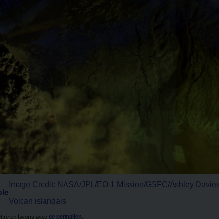
Image Credit: NASA/JPL/EO-1 Mission/GSFC/Ashley Davie
ble
Volcan islandais
ttre en favoris avec
ce permalien
.