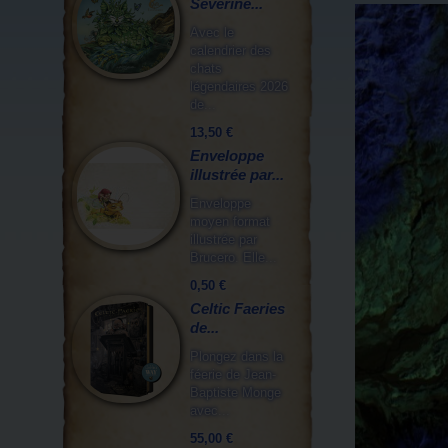
Séverine...
Avec le
calendrier des
chats
légendaires 2026
de...
13,50 €
Enveloppe
illustrée par...
Enveloppe
moyen format
illustrée par
Brucero. Elle...
0,50 €
Celtic Faeries
de...
Plongez dans la
féerie de Jean-
Baptiste Monge
avec...
55,00 €