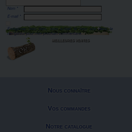
Nom
*
E-mail
*
Enregistrer mon nom, mon e-mail et mon site dans le
navigateur pour mon prochain commentaire.
MEILLEURES VENTES
Nous connaître
Vos commandes
Notre catalogue