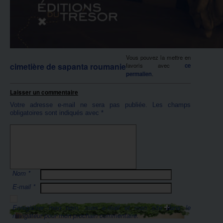
Vous pouvez la mettre en
cimetière de sapanta roumanie
favoris avec
ce
permalien
.
Laisser un commentaire
Votre adresse e-mail ne sera pas publiée.
Les champs
obligatoires sont indiqués avec
*
Nom
*
E-mail
*
Enregistrer mon nom, mon e-mail et mon site dans le
navigateur pour mon prochain commentaire.