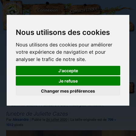
L'Arbre
Contactez-nous
Connexion
aux
100.000
Rêves
Nous utilisons des cookies
Nous utilisons des cookies pour améliorer
(vide)
votre expérience de navigation et pour
analyser le trafic de notre site.
J'accepte
Je refuse
Librairie des
Carterie
Activités
Objets déco et
imaginaires
papeterie
manuelles,
cadeaux
originale
détente et jeux
originaux
Changer mes préférences
Du côté du
blog...
←
Juliette Cazes : Funèbre ! Oui, mais pas funeste !
funebre de Juliette Cazes
Par
Alexandra
|
Publié le
24 juillet 2020
|
La taille originale est de
709 ×
1012
pixels