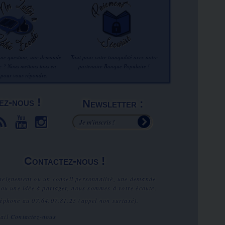
une question, une demande
Tout pour votre tranquilité avec notre
re ? Nous mettons tous en
partenaire Banque Populaire !
 pour vous répondre.
ez-nous !
Newsletter :
Contactez-nous !
seignement ou un conseil personnalisé, une demande
 ou une idée à partager, nous sommes à votre écoute.
léphone au
07.64.07.81.25
(appel non surtaxé).
mail
Contactez-nous