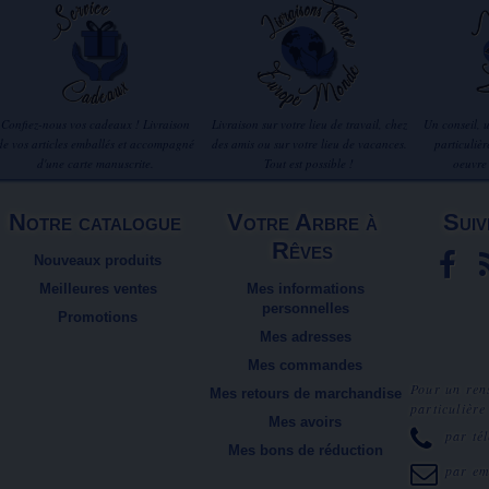
Confiez-nous vos cadeaux ! Livraison
Livraison sur votre lieu de travail, chez
Un conseil, 
de vos articles emballés et accompagné
des amis ou sur votre lieu de vacances.
particuliè
d'une carte manuscrite.
Tout est possible !
oeuvre
Notre catalogue
Votre Arbre à
Suiv
Rêves
Nouveaux produits
Meilleures ventes
Mes informations
personnelles
Promotions
Mes adresses
Mes commandes
Pour un ren
Mes retours de marchandise
particulière
Mes avoirs
par té
Mes bons de réduction
par e