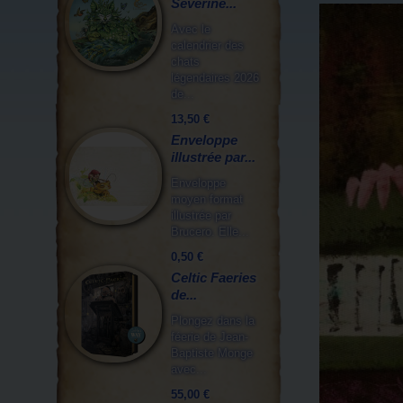
Séverine...
Avec le
calendrier des
chats
légendaires 2026
de...
13,50 €
Enveloppe
illustrée par...
Enveloppe
moyen format
illustrée par
Brucero. Elle...
0,50 €
Celtic Faeries
de...
Plongez dans la
féerie de Jean-
Baptiste Monge
avec...
55,00 €