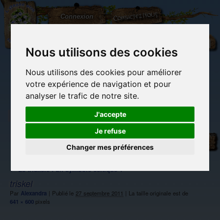
L'Arbre
Contactez-nous
Connexion
aux
100.000
Rêves
Nous utilisons des cookies
Nous utilisons des cookies pour améliorer
(vide)
votre expérience de navigation et pour
analyser le trafic de notre site.
J'accepte
Je refuse
Librairie des
Carterie
Activités
Objets déco et
imaginaires
papeterie
manuelles,
cadeaux
originale
détente et jeux
originaux
Changer mes préférences
Du côté du
blog...
←
Le triskèle : un symbole celtique ?
triskel
Par
Alexandra
|
Publié le
27 septembre 2011
|
La taille originale est de
641 × 600
pixels