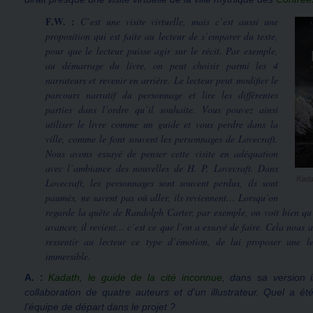
F.W. :
C’est une visite virtuelle, mais c’est aussi une
proposition qui est faite au lecteur de s’emparer du texte,
pour que le lecteur puisse agir sur le récit. Par exemple,
au démarrage du livre, on peut choisir parmi les 4
narrateurs et revenir en arrière. Le lecteur peut modifier le
parcours narratif du personnage et lire les différentes
parties dans l’ordre qu’il souhaite. Vous pouvez ainsi
utiliser le livre comme un guide et vous perdre dans la
ville, comme le font souvent les personnages de Lovecraft.
Nous avons essayé de penser cette visite en adéquation
avec l’ambiance des nouvelles de H. P. Lovecraft. Dans
Kadat
Lovecraft, les personnages sont souvent perdus, ils sont
paumés, ne savent pas où aller, ils reviennent… Lorsqu’on
regarde la quête de Randolph Carter, par exemple, on voit bien qu’
avancer, il revient… c’est ce que l’on a essayé de faire. Cela nous a
ressentir au lecteur ce type d’émotion, de lui proposer une le
immersible.
A. :
Kadath, le guide de la cité inconnue
, dans sa version 
collaboration de quatre auteurs et d’un illustrateur. Quel a été 
l’équipe de départ dans le projet ?