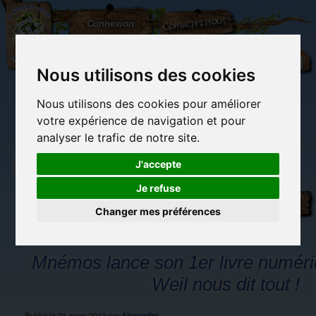
L'Arbre
Contactez-nous
Connexion
aux
100.000
Rêves
Nous utilisons des cookies
Nous utilisons des cookies pour améliorer
(vide)
votre expérience de navigation et pour
analyser le trafic de notre site.
J'accepte
Je refuse
Librairie des
Carterie
Activités
Objets déco et
imaginaires
papeterie
manuelles,
cadeaux
originale
détente et jeux
originaux
Changer mes préférences
Du côté du
blog...
Mnémos lance son 1er livre numéri
Weil nous dit tout !
Publié le
21 mars 2012
par
Alexandra