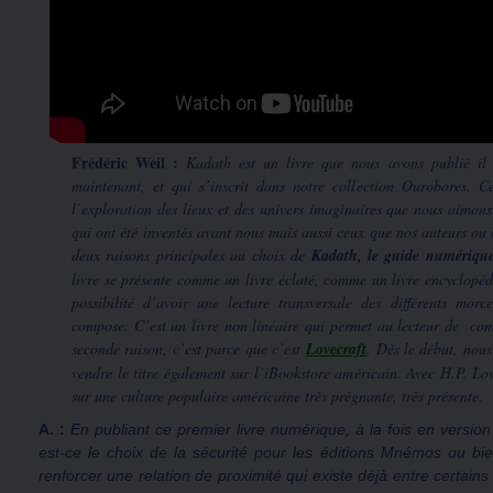
Frédéric Weil :
Kadath est un livre que nous avons publié il
maintenant, et qui s’inscrit dans notre collection Ourobores. Ce
l’exploration des lieux et des univers imaginaires que nous aimons
qui ont été inventés avant nous mais aussi ceux que nos auteurs ou
deux raisons principales au choix de
Kadath, le guide numériqu
livre se présente comme un livre éclaté, comme un livre encyclopédi
possibilité d’avoir une lecture transversale des différents mor
compose. C’est un livre non linéaire qui permet au lecteur de com
seconde raison, c’est parce que c’est
Lovecraft
. Dès le début, nous
vendre le titre également sur l’iBookstore américain. Avec H.P. L
sur une culture populaire américaine très prégnante, très présente.
A. :
En publiant ce premier livre numérique, à la fois en version
est-ce le choix de la sécurité pour les éditions Mnémos ou bi
renforcer une relation de proximité qui existe déjà entre certains