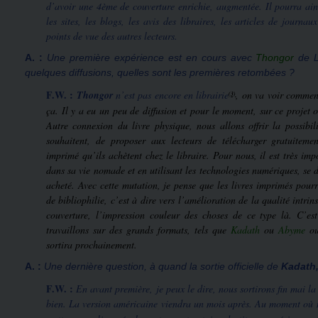
d’avoir une 4ème de couverture enrichie, augmentée. Il pourra ainsi
les sites, les blogs, les avis des libraires, les articles de journau
points de vue des autres lecteurs.
A. :
Une première expérience est en cours avec
Thongor
de Li
quelques diffusions, quelles sont les premières retombées ?
F.W. :
Thongor
n’est pas encore en librairie
, on va voir comment
(3)
ça. Il y a eu un peu de diffusion et pour le moment, sur ce projet o
Autre connexion du livre physique, nous allons offrir la possibil
souhaitent, de proposer aux lecteurs de télécharger gratuitemen
imprimé qu’ils achètent chez le libraire. Pour nous, il est très imp
dans sa vie nomade et en utilisant les technologies numériques, se d
acheté. Avec cette mutation, je pense que les livres imprimés pourr
de bibliophilie, c’est à dire vers l’amélioration de la qualité intrin
couverture, l’impression couleur des choses de ce type là. C’es
travaillons sur des grands formats, tels que
Kadath
ou
Abyme
o
sortira prochainement.
A. :
Une dernière question, à quand la sortie officielle de
Kadath,
F.W. :
En avant première, je peux le dire, nous sortirons fin mai la 
bien. La version américaine viendra un mois après. Au moment où 