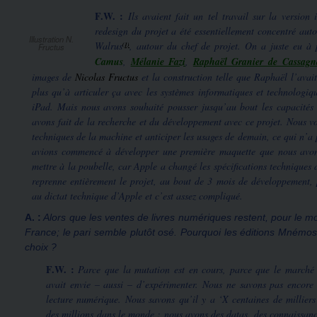
F.W. :
Ils avaient fait un tel travail sur la versio
redesign du projet a été essentiellement concentré aut
Illustration N.
Walrus
, autour du chef de projet. On a juste eu à 
(1)
Fructus
Camus
,
Mélanie Fazi
,
Raphaël Granier de Cassagn
images de
Nicolas Fructus
et la construction telle que Raphaël l’avait
plus qu’à articuler ça avec les systèmes informatiques et technologiqu
iPad. Mais nous avons souhaité pousser jusqu’au bout les capacités
avons fait de la recherche et du développement avec ce projet. Nous vou
techniques de la machine et anticiper les usages de demain, ce qui n’a
avions commencé à développer une première maquette que nous avon
mettre à la poubelle, car Apple a changé les spécifications techniques 
reprenne entièrement le projet, au bout de 3 mois de développement,
au dictat technique d’Apple et c’est assez compliqué.
A. :
Alors que les ventes de livres numériques restent, pour le 
France; le pari semble plutôt osé. Pourquoi les éditions Mnémos 
choix ?
F.W. :
Parce que la mutation est en cours, parce que le marché 
avait envie – aussi – d’expérimenter. Nous ne savons pas encore 
lecture numérique. Nous savons qu’il y a ‘X centaines de millier
des millions dans le monde ; nous avons des datas, des connaissan