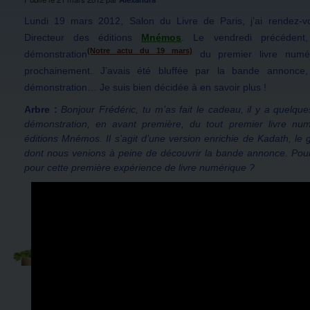
Lundi 19 mars 2012, Salon du Livre de Paris, j’ai rendez-v
Directeur des éditions
Mnémos
. Le vendredi précédent,
(Notre actu du 19 mars)
démonstration
du premier livre numér
prochainement. J’avais été bluffée par la bande annonce
démonstration… Je suis bien décidée à en savoir plus !
Arbre :
Bonjour Frédéric, tu m’as fait le cadeau, il y a quelqu
démonstration, en avant première, du tout premier livre nu
éditions Mnémos. Il s’agit d’une version enrichie de Kadath, le 
dont nous venions à peine de découvrir la bande annonce. Pour
pour cette première expérience de livre numérique ?