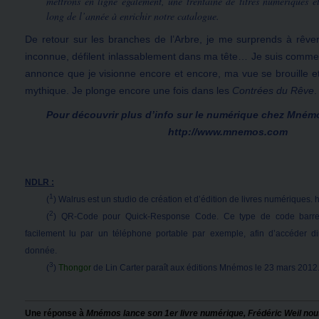
mettrons en ligne également, une trentaine de titres numériques e
long de l’année à enrichir notre catalogue.
De retour sur les branches de l’Arbre, je me surprends à rêve
inconnue, défilent inlassablement dans ma tête… Je suis comm
annonce que je visionne encore et encore, ma vue se brouille et
mythique. Je plonge encore une fois dans les
Contrées du Rêve
.
Pour découvrir plus d’info sur le numérique chez Mném
http://www.mnemos.com
NDLR :
1
(
) Walrus est un studio de création et d’édition de livres numériques.
2
(
) QR-Code pour Quick-Response Code. Ce type de code barre
facilement lu par un téléphone portable par exemple, afin d’accéder 
donnée.
3
(
)
Thongor
de Lin Carter paraît aux éditions Mnémos le 23 mars 2012
Une réponse à
Mnémos lance son 1er livre numérique, Frédéric Weil nous 