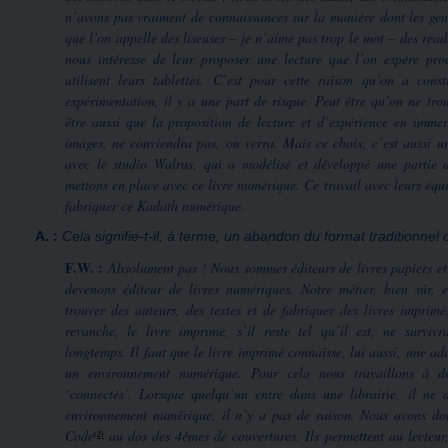
n’avons pas vraiment de connaissances sur la manière dont les gen
que l’on appelle des liseuses – je n’aime pas trop le mot – des read
nous intéresse de leur proposer une lecture que l’on espère pro
utilisent leurs tablettes. C’est pour cette raison qu’on a cons
expérimentation, il y a une part de risque. Peut être qu’on ne tro
être aussi que la proposition de lecture et d’expérience en immer
images, ne conviendra pas, on verra. Mais ce choix, c’est aussi u
avec le studio Walrus, qui a modélisé et développé une partie 
mettons en place avec ce livre numérique. Ce travail avec leurs équ
fabriquer ce Kadath numérique.
A. :
Cela signifie-t-il, à terme, un abandon du format traditionnel 
F.W. :
Absolument pas ! Nous sommes éditeurs de livres papiers et
devenons éditeur de livres numériques. Notre métier, bien sûr, e
trouver des auteurs, des textes et de fabriquer des livres imprimé
revanche, le livre imprimé, s’il reste tel qu’il est, ne survivr
longtemps. Il faut que le livre imprimé connaisse, lui aussi, une ad
un environnement numérique. Pour cela nous travaillons à de
‘connectés’. Lorsque quelqu’un entre dans une librairie, il ne 
environnement numérique, il n’y a pas de raison. Nous avons do
Code
au dos des 4èmes de couvertures. Ils permettent au lecteur,
(2)