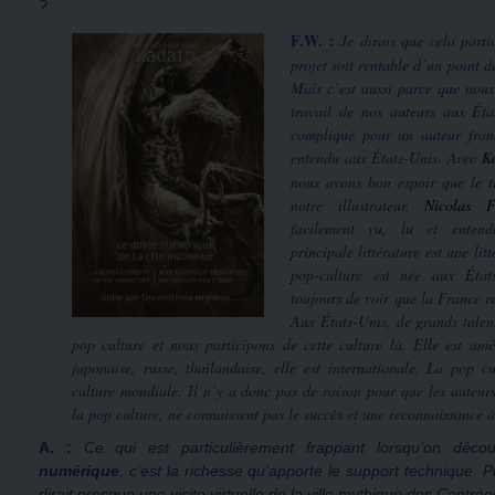
?
F.W.
:
Je dirais que cela partic
projet soit rentable d’un point
Mais c’est aussi parce que nous
travail de nos auteurs aux État
compliqué pour un auteur franç
entendu aux États-Unis. Avec
K
nous avons bon espoir que le t
notre illustrateur,
Nicolas F
facilement vu, lu et entend
principale littérature est une lit
pop-culture est née aux État
toujours de voir que la France r
Aux États-Unis, de grands talent
pop culture et nous participons de cette culture là. Elle est amé
japonaise, russe, thaïlandaise, elle est internationale. La pop c
culture mondiale. Il n’y a donc pas de raison pour que les auteur
la pop culture, ne connaissent pas le succès et une reconnaissance à
A. :
Ce qui est particulièrement frappant lorsqu’on déc
numérique
, c’est la richesse qu’apporte le support technique. P
dirait presque une visite virtuelle de la ville mythique des
Contrée