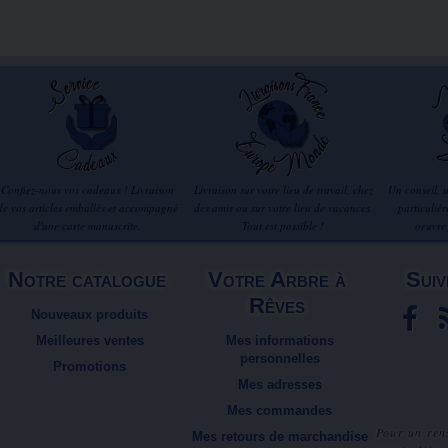
Confiez-nous vos cadeaux ! Livraison
Livraison sur votre lieu de travail, chez
Un conseil, 
de vos articles emballés et accompagné
des amis ou sur votre lieu de vacances.
particuliè
d'une carte manuscrite.
Tout est possible !
oeuvre
Notre catalogue
Votre Arbre à
Suiv
Rêves
Nouveaux produits
Meilleures ventes
Mes informations
personnelles
Promotions
Mes adresses
Mes commandes
Pour un ren
Mes retours de marchandise