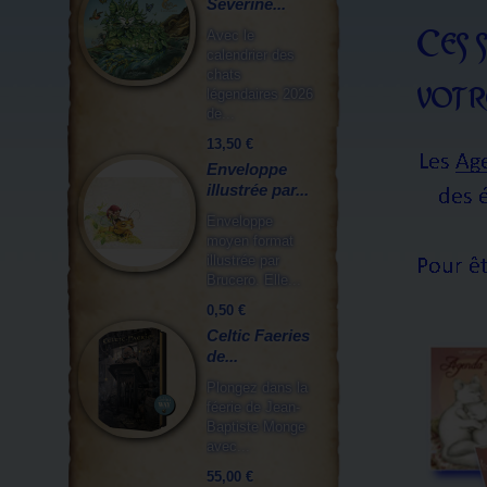
Séverine...
Avec le
calendrier des
chats
légendaires 2026
de...
13,50 €
Enveloppe
illustrée par...
Enveloppe
moyen format
illustrée par
Brucero. Elle...
0,50 €
Celtic Faeries
de...
Plongez dans la
féerie de Jean-
Baptiste Monge
avec...
55,00 €