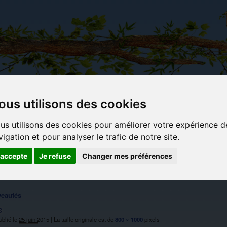
ous utilisons des cookies
Carterie
Activités
Objets déco et
Du c
us utilisons des cookies pour améliorer votre expérience d
papeterie
manuelles,
cadeaux
bl
originale
détente et
originaux
vigation et pour analyser le trafic de notre site.
jeux
'accepte
Je refuse
Changer mes préférences
eautés
s
blié le
25 juin 2015
|
La taille originale est de
800 × 1000
pixels