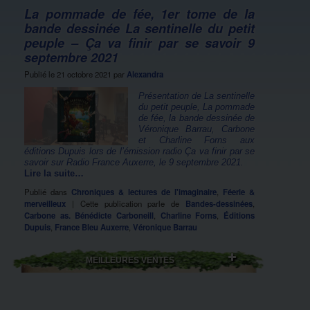
La pommade de fée, 1er tome de la
bande dessinée La sentinelle du petit
peuple – Ça va finir par se savoir 9
septembre 2021
Publié le
21 octobre 2021
par
Alexandra
Présentation de La sentinelle
du petit peuple, La pommade
de fée, la bande dessinée de
Véronique Barrau, Carbone
et Charline Forns aux
éditions Dupuis lors de l’émission radio Ça va finir par se
savoir sur Radio France Auxerre, le 9 septembre 2021.
Lire la suite…
Publié dans
Chroniques & lectures de l'imaginaire
,
Féerie &
merveilleux
|
Cette publication parle de
Bandes-dessinées
,
Carbone as. Bénédicte Carboneill
,
Charline Forns
,
Éditions
Dupuis
,
France Bleu Auxerre
,
Véronique Barrau
MEILLEURES VENTES