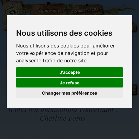
L'Arbre
Contactez-nous
Connexion
aux
100.000
Rêves
Nous utilisons des cookies
Nous utilisons des cookies pour améliorer
(vide)
votre expérience de navigation et pour
analyser le trafic de notre site.
J'accepte
Je refuse
Librairie des
Carterie
Activités
Objets déco et
imaginaires
papeterie
manuelles,
cadeaux
originale
détente et jeux
originaux
Changer mes préférences
Du côté du
blog...
Toutes nos publications concernant :
Charline Forns