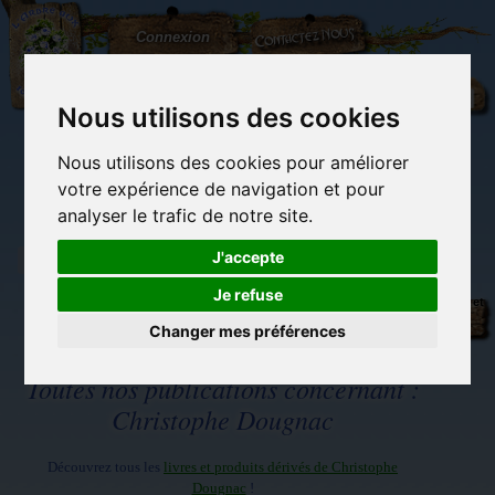
L'Arbre
Contactez-nous
Connexion
aux
100.000
Rêves
Nous utilisons des cookies
Nous utilisons des cookies pour améliorer
(vide)
votre expérience de navigation et pour
analyser le trafic de notre site.
J'accepte
Je refuse
Librairie des
Carterie
Activités
Objets déco et
imaginaires
papeterie
manuelles,
cadeaux
originale
détente et jeux
originaux
Changer mes préférences
Du côté du
blog...
Toutes nos publications concernant :
Christophe Dougnac
Découvrez tous les
livres et produits dérivés de Christophe
Dougnac
!