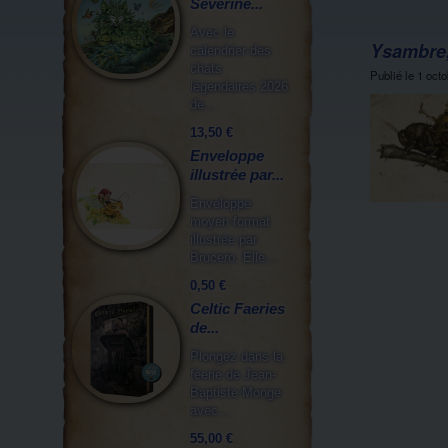
Séverine...
Avec le
Ysambre, 
calendrier des
chats
Publié le
1 oct
légendaires 2026
de...
13,50 €
Enveloppe
illustrée par...
Enveloppe
moyen format
illustrée par
Brucero. Elle...
0,50 €
Celtic Faeries
de...
Plongez dans la
féerie de Jean-
Baptiste Monge
avec...
55,00 €