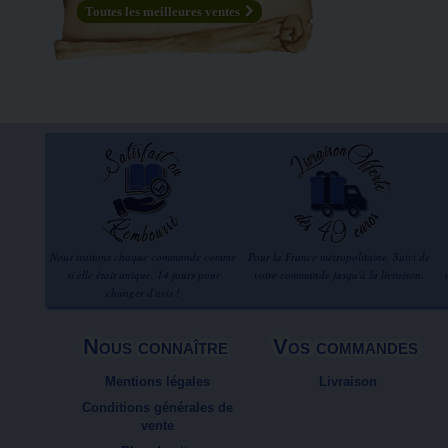
Toutes les meilleures ventes
Nous traitons chaque commande comme
Pour la France métropolitaine. Suivi de
si elle était unique. 14 jours pour
votre commande jusqu'à la livraison.
changer d'avis !
Nous connaître
Vos commandes
Mentions légales
Livraison
Conditions générales de
vente