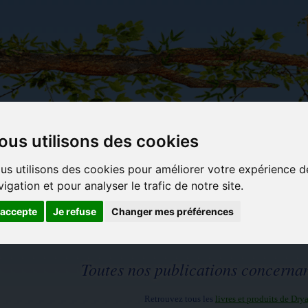
ous utilisons des cookies
Carterie
Activités
Objets déco et
Du c
us utilisons des cookies pour améliorer votre expérience d
papeterie
manuelles,
cadeaux
bl
originale
détente et
originaux
vigation et pour analyser le trafic de notre site.
jeux
'accepte
Je refuse
Changer mes préférences
Toutes nos publications concerna
Retrouvez tous les
livres et produits de Dry