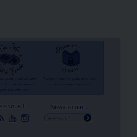
une question, une demande
Tout pour votre tranquilité avec notre
re ? Nous mettons tous en
partenaire Banque Populaire !
 pour vous répondre.
ez-nous !
Newsletter :