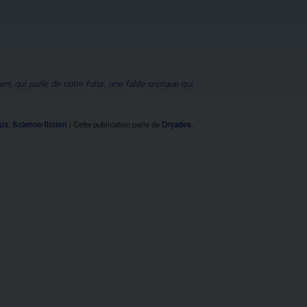
vers qui parle de notre futur, une fable onirique qui
eux
,
Science-fiction
|
Cette publication parle de
Dryades
,