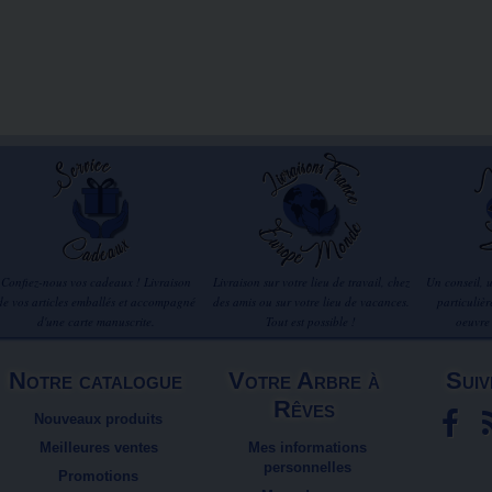
Confiez-nous vos cadeaux ! Livraison
Livraison sur votre lieu de travail, chez
Un conseil, 
de vos articles emballés et accompagné
des amis ou sur votre lieu de vacances.
particuliè
d'une carte manuscrite.
Tout est possible !
oeuvre
Notre catalogue
Votre Arbre à
Suiv
Rêves
Nouveaux produits
Meilleures ventes
Mes informations
personnelles
Promotions