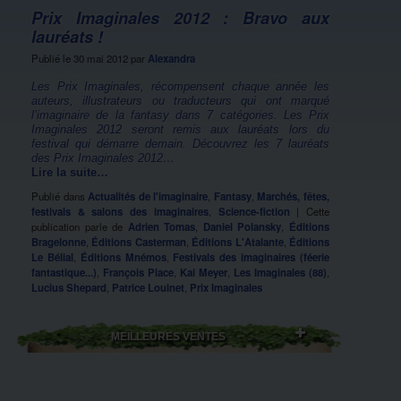
Prix Imaginales 2012 : Bravo aux
lauréats !
Publié le
30 mai 2012
par
Alexandra
Les Prix Imaginales, récompensent chaque année les
auteurs, illustrateurs ou traducteurs qui ont marqué
l’imaginaire de la fantasy dans 7 catégories. Les Prix
Imaginales 2012 seront remis aux lauréats lors du
festival qui démarre demain. Découvrez les 7 lauréats
des Prix Imaginales 2012…
Lire la suite…
Publié dans
Actualités de l'imaginaire
,
Fantasy
,
Marchés, fêtes,
festivals & salons des imaginaires
,
Science-fiction
|
Cette
publication parle de
Adrien Tomas
,
Daniel Polansky
,
Éditions
Bragelonne
,
Éditions Casterman
,
Éditions L'Atalante
,
Éditions
Le Bélial
,
Éditions Mnémos
,
Festivals des imaginaires (féerie
fantastique...)
,
François Place
,
Kai Meyer
,
Les Imaginales (88)
,
Lucius Shepard
,
Patrice Louinet
,
Prix Imaginales
MEILLEURES VENTES