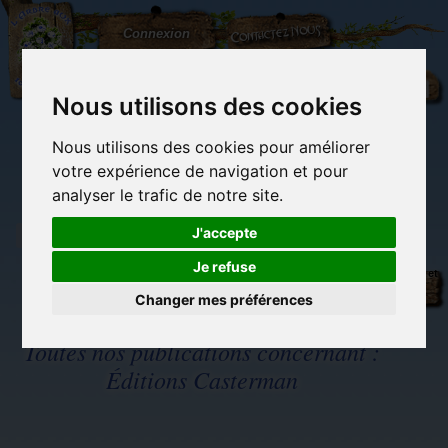
L'Arbre
Contactez-nous
Connexion
aux
100.000
Rêves
Nous utilisons des cookies
Nous utilisons des cookies pour améliorer
(vide)
votre expérience de navigation et pour
analyser le trafic de notre site.
J'accepte
Je refuse
Librairie des
Carterie
Activités
Objets déco et
imaginaires
papeterie
manuelles,
cadeaux
originale
détente et jeux
originaux
Changer mes préférences
Du côté du
blog...
Toutes nos publications concernant :
Éditions Casterman