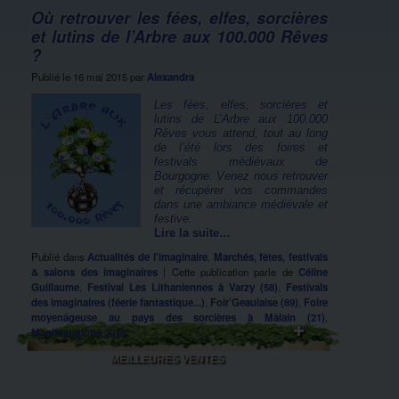
Où retrouver les fées, elfes, sorcières
et lutins de l’Arbre aux 100.000 Rêves
?
Publié le
16 mai 2015
par
Alexandra
Les fées, elfes, sorcières et
lutins de L’Arbre aux 100.000
Rêves vous attend, tout au long
de l’été lors des foires et
festivals médiévaux de
Bourgogne. Venez nous retrouver
et récupérer vos commandes
dans une ambiance médiévale et
festive.
Lire la suite…
Publié dans
Actualités de l'imaginaire
,
Marchés, fêtes, festivals
& salons des imaginaires
|
Cette publication parle de
Céline
Guillaume
,
Festival Les Lithaniennes à Varzy (58)
,
Festivals
des imaginaires (féerie fantastique...)
,
Foir’Geaulaise (89)
,
Foire
moyenâgeuse au pays des sorcières à Mâlain (21)
,
Manifestations 2015
MEILLEURES VENTES