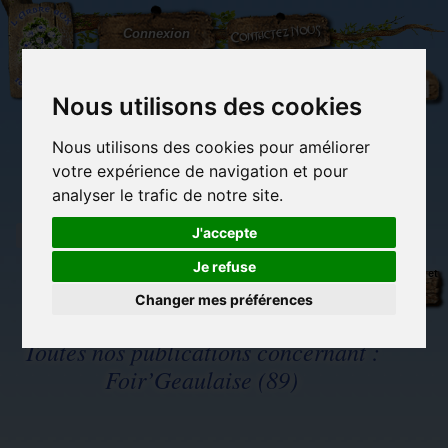
L'Arbre
Contactez-nous
Connexion
aux
100.000
Rêves
Nous utilisons des cookies
Nous utilisons des cookies pour améliorer
(vide)
votre expérience de navigation et pour
analyser le trafic de notre site.
J'accepte
Je refuse
Librairie des
Carterie
Activités
Objets déco et
imaginaires
papeterie
manuelles,
cadeaux
originale
détente et jeux
originaux
Changer mes préférences
Du côté du
blog...
Toutes nos publications concernant :
Foir’Geaulaise (89)