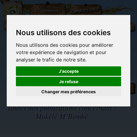
L'Arbre
Contactez-nous
Connexion
aux
100.000
Rêves
Nous utilisons des cookies
Nous utilisons des cookies pour améliorer
(vide)
votre expérience de navigation et pour
analyser le trafic de notre site.
J'accepte
Je refuse
Librairie des
Carterie
Activités
Objets déco et
imaginaires
papeterie
manuelles,
cadeaux
originale
détente et jeux
originaux
Changer mes préférences
Du côté du
blog...
Toutes nos publications concernant :
Mokélé M’Bembé