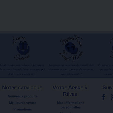
Confiez-nous vos cadeaux ! Livraison
Livraison sur votre lieu de travail, chez
Un conseil, 
de vos articles emballés et accompagné
des amis ou sur votre lieu de vacances.
particuliè
d'une carte manuscrite.
Tout est possible !
oeuvre
Notre catalogue
Votre Arbre à
Suiv
Rêves
Nouveaux produits
Meilleures ventes
Mes informations
personnelles
Promotions