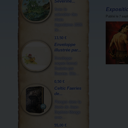
Séverine...
Expositio
Avec le
calendrier des
Publié le
7 sep
chats
légendaires 2026
de...
13,50 €
Enveloppe
illustrée par...
Enveloppe
moyen format
illustrée par
Brucero. Elle...
0,50 €
Celtic Faeries
de...
Plongez dans la
féerie de Jean-
Baptiste Monge
avec...
55,00 €