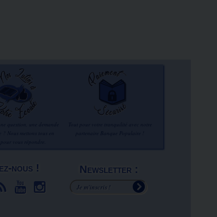
une question, une demande
Tout pour votre tranquilité avec notre
re ? Nous mettons tous en
partenaire Banque Populaire !
 pour vous répondre.
ez-nous !
Newsletter :