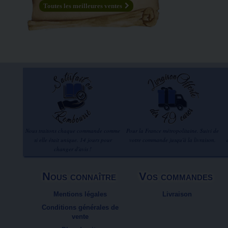
Toutes les meilleures ventes
Nous traitons chaque commande comme
Pour la France métropolitaine. Suivi de
si elle était unique. 14 jours pour
votre commande jusqu'à la livraison.
changer d'avis !
Nous connaître
Vos commandes
Mentions légales
Livraison
Conditions générales de
vente