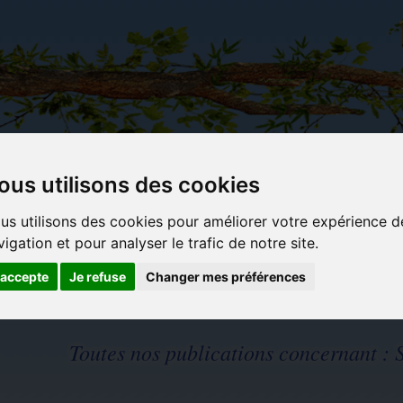
ous utilisons des cookies
Carterie
Activités
Objets déco et
Du c
us utilisons des cookies pour améliorer votre expérience d
papeterie
manuelles,
cadeaux
bl
originale
détente et
originaux
vigation et pour analyser le trafic de notre site.
jeux
'accepte
Je refuse
Changer mes préférences
Toutes nos publications concernant :