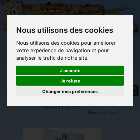
L'Arbre
Contactez-nous
Connexion
aux
100.000
Rêves
Nous utilisons des cookies
Nous utilisons des cookies pour améliorer
(vide)
votre expérience de navigation et pour
analyser le trafic de notre site.
J'accepte
Je refuse
Tags
Librairie des
Carterie
Activités
Objets déco et
imaginaires
papeterie
manuelles,
cadeaux
Changer mes préférences
originale
détente et jeux
originaux
Du côté du
blog...
DAVID CAMUS
Résultats 1 - 7 sur 7.