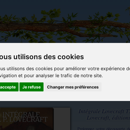
ous utilisons des cookies
Carterie
Activités
Objets déco et
Du c
us utilisons des cookies pour améliorer votre expérience d
papeterie
manuelles,
cadeaux
bl
vigation et pour analyser le trafic de notre site.
originale
détente et
originaux
jeux
'accepte
Je refuse
Changer mes préférences
mos
Intégrale Lovecraft T
Lovecraft, éditio
Prolongez votre découverte de