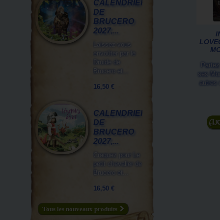
CALENDRIER
DE
BRUCERO
2027,...
I
LOVEC
Laissez-vous
MO
envoûter par le
Druide de
Partez
Brucero et...
ses Mon
autres 
16,50 €
CALENDRIER
A
DE
BRUCERO
2027,...
Craquez pour Le
petit chevalier de
Brucero et...
16,50 €
Tous les nouveaux produits