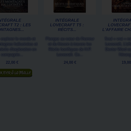
NTÉGRALE
INTÉGRALE
INTÉGR
RAFT T2 : LES
LOVECRAFT T5 :
LOVECRAFT
NTAGNES...
RÉCITS...
L'AFFAIRE CH
 explorer le monde et
Plongez au cœur de l'horreur
Seul « vrai » r
tagnes hallucinées et
et du frisson à travers les
Lovecraft, L'af
récits d'exploration en
Récits horrifiques de H.P.
Dexter Ward est
compagnie...
Lovecraft. Ce...
l'étrang
22,00 €
24,00 €
19,00
jouter au panier