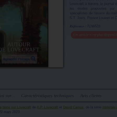
Lovecraft à travers le journa
les études proposées par
spécialistes de l'œuvre du maît
S.T. Joshi, Patrice Louinet et C
Référence :
7LN6533
Cet article n'est plus disponi
Agrandir l'image
os sur...
Caractéristiques techniques
Avis clients
de texte sur Lovecraft
de
H.P. Lovecraft
et
David Camus
, de la série
Intégrale
 22 mars 2023.