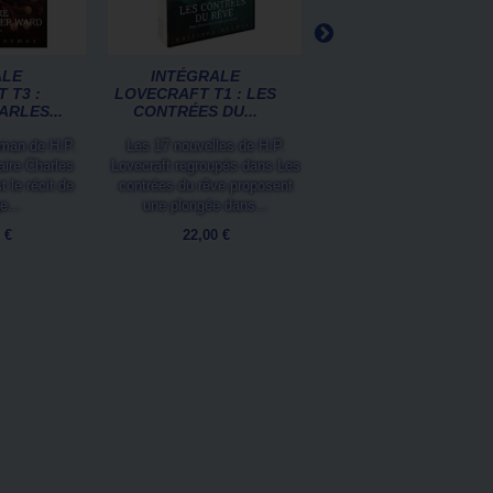
ALE
INTÉGRALE
INTÉGRALE
 T3 :
LOVECRAFT T1 : LES
LOVECRAFT T6 :
ARLES...
CONTRÉES DU...
ESSAIS,...
oman de H.P.
Les 17 nouvelles de H.P.
Plongez au cœur de l'uni
faire Charles
Lovecraft regroupés dans Les
de H.P. Lovecraft à trav
 le récit de
contrées du rêve proposent
une sélection de textes 
e...
une plongée dans...
connus du...
 €
22,00 €
34,00 €
Ajouter au panier