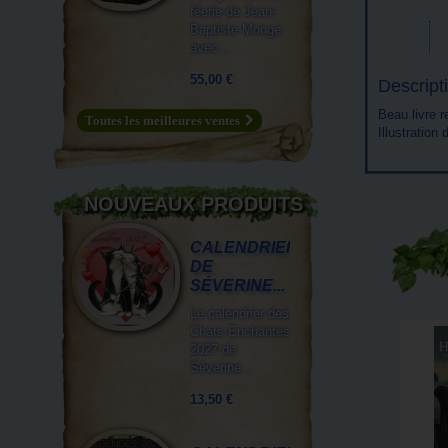
féerie de Jean-
Baptiste Monge
avec...
55,00 €
Descripti
Beau livre 
Toutes les meilleures ventes
Illustration
NOUVEAUX PRODUITS
CALENDRIER
DE
SÉVERINE...
Le calendrier des
Chats Enchantés
2027 de
Séverine...
13,50 €