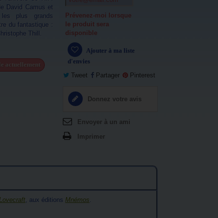
l de David Camus et
Prévenez-moi lorsque
 les plus grands
le produit sera
re du fantastique :
disponible
hristophe Thill.
Ajouter à ma liste
d'envies
ble actuellement
Tweet
Partager
Pinterest
Donnez votre avis
Envoyer à un ami
Imprimer
 Lovecraft
, aux éditions
Mnémos
.