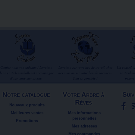
Confiez-nous vos cadeaux ! Livraison
Livraison sur votre lieu de travail, chez
Un conseil, 
de vos articles emballés et accompagné
des amis ou sur votre lieu de vacances.
particuliè
d'une carte manuscrite.
Tout est possible !
oeuvre
Notre catalogue
Votre Arbre à
Suiv
Rêves
Nouveaux produits
Meilleures ventes
Mes informations
personnelles
Promotions
Mes adresses
Mes commandes