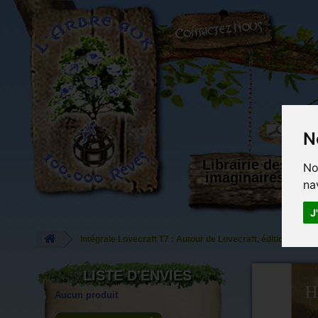
L'Arbre aux 100.000 Rêves
N
Librairie des
No
imaginaires
na
J
Intégrale Lovecraft T7 : Autour de Lovecraft, éditions Mné
LISTE D'ENVIES
Aucun produit