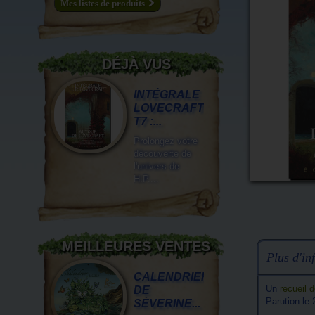
Mes listes de produits
DÉJÀ VUS
INTÉGRALE
LOVECRAFT
T7 :...
Prolongez votre
découverte de
l'univers de
H.P....
MEILLEURES VENTES
Plus d'inf
CALENDRIER
Un
recueil 
DE
Parution le
SÉVERINE...