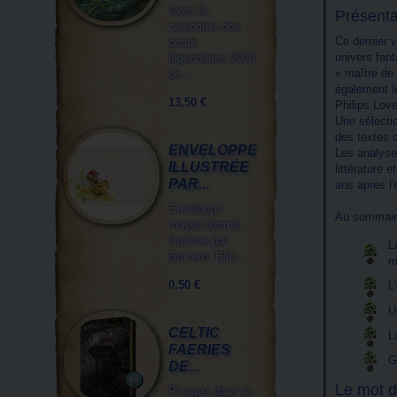
Avec le
Présenta
calendrier des
Ce dernier v
chats
univers fant
légendaires 2026
« maître de
de...
également 
13,50 €
Philips Love
Une sélectio
des textes d
ENVELOPPE
Les analyse
ILLUSTRÉE
littérature 
PAR...
ans après l'
Enveloppe
Au sommaire
moyen format
illustrée par
L
Brucero. Elle...
m
0,50 €
L
U
CELTIC
L
FAERIES
G
DE...
Le mot d
Plongez dans la