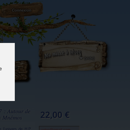
Connexion
(vide)
ôté du
e
og...
7 : Autour de
22,00 €
ns Mnémos
 l'univers de H.P.