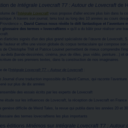
tion de
Intégrale Lovecraft T7 : Autour de Lovecraft
de H
olume de l'
Intégrale Lovecraft
vous propose d'aller encore plus loin dans la c
astique. A travers son journal, tenu tout au long des 10 années au cours desque
 Providence »,
David Camus nous révèle le défi fantastique et l'aventure m
le
glossaire des termes « lovecraftiens »
qu'il a du bâtir pour réaliser une t
craft.
n d'articles signés d'un des plus grand spécialiste de l’œuvre de Lovecraft,
e l'auteur et offre une vision globale du corpus tentaculaire qui compose son
s de Christophe Thill et Patrice Louinet permettent de mieux comprendre l'im
et au-delà (bande-dessinées, cinéma, jeux de rôles, jeux vidéo, peinture...) et 
écriture de ses premiers textes, dans la construction de nos imaginaires.
 de l'
Intégrale Lovecraft T7 – Autour de Lovecraft
:
e Journal d’une traduction impossible de David Camus, qui raconte l’aventure in
ené sur plus de dix années
’ensemble des essais écrits par les experts de Lovecraft
ne étude sur les influences de Lovecraft, la réception de Lovecraft en France e
a genèse difficile de Weird Tales, la revue qui publia dans les années 20 et 30 
lossaire des termes lovecraftiens les plus importants
es éditions
Mnémos
sur
Intégrale Lovecraft T7 : Autour 