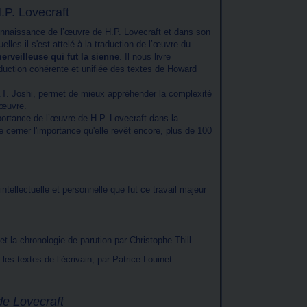
.P. Lovecraft
onnaissance de l’œuvre de H.P. Lovecraft et dans son
lles il s'est attelé à la traduction de l’œuvre du
erveilleuse qui fut la sienne
. Il nous livre
raduction cohérente et unifiée des textes de Howard
 S.T. Joshi, permet de mieux appréhender la complexité
 œuvre.
portance de l’œuvre de H.P. Lovecraft dans la
de cerner l'importance qu'elle revêt encore, plus de 100
tellectuelle et personnelle que fut ce travail majeur
t la chronologie de parution par Christophe Thill
les textes de l’écrivain, par Patrice Louinet
de Lovecraft