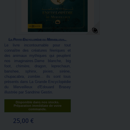
La Petite Encyclopédie du Merveilleux...
Le livre incontournable pour tout
connaître des créatures féeriques et
des animaux mythiques qui peuplent
nos imaginaires.Dame blanche, big
foot, chimère, dragon, leprechaun,
banshee, sphinx, pixies, sirène,
chupacabra, zombie... ils sont tous
présents dans La Grande Encyclopédie
du Merveilleux d'Edouard Brasey
illustrée par Sandrine Gestin.
Disponible dans nos stocks.
Préparation immédiate de votre
commande.
25,00 €