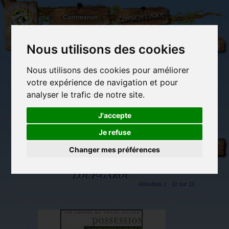
L'Arbre
Contactez-nous
Connexion
aux
100.000
Rêves
Nous utilisons des cookies
Nous utilisons des cookies pour améliorer
(vide)
votre expérience de navigation et pour
analyser le trafic de notre site.
J'accepte
Je refuse
Tags
Librairie des
Carterie
Activités
Objets déco et
imaginaires
papeterie
manuelles,
cadeaux
Changer mes préférences
originale
détente et jeux
originaux
Du côté du
blog...
LOUP-GAROU
Résultats 1 - 11 sur 11.