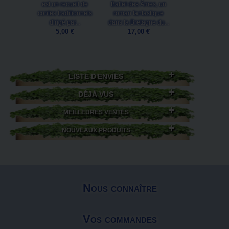
est un recueil de
Ballet des Âmes, un
bouleversé l'équi
contes traditionnels
roman fantastique
d'Ysambre, l
dirigé par...
dans la Bretagne du...
mythique forêt.
5,00 €
17,00 €
25,00 €
Ajouter au
panier
LISTE D'ENVIES
DÉJÀ VUS
MEILLEURES VENTES
NOUVEAUX PRODUITS
Nous connaître
Vos commandes