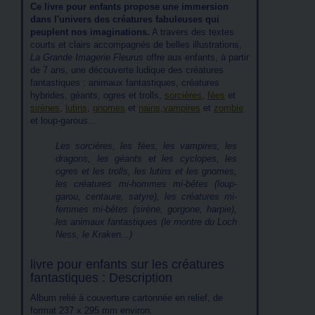
Ce livre pour enfants propose une immersion
dans l'univers des créatures fabuleuses qui
peuplent nos imaginations.
A travers des textes
courts et clairs accompagnés de belles illustrations,
La Grande Imagerie Fleurus
offre aux enfants, à partir
de 7 ans, une découverte ludique des créatures
fantastiques : animaux fantastiques, créatures
hybrides, géants, ogres et trolls,
sorcières
,
fées
et
sirènes
,
lutins
,
gnomes
et
nains
,
vampires
et
zombie
et loup-garous...
Les sorcières, les fées, les vampires, les
dragons, les géants et les cyclopes, les
ogres et les trolls, les lutins et les gnomes,
les créatures mi-hommes mi-bêtes (loup-
garou, centaure, satyre), les créatures mi-
femmes mi-bêtes (sirène, gorgone, harpie),
les animaux fantastiques (le montre du Loch
Ness, le Kraken...)
livre pour enfants sur les créatures
fantastiques : Description
Album relié à couverture cartonnée en relief, de
format 237 x 295 mm environ.