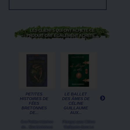
LES CLIENTS QUI ONT ACHETÉ CE
PRODUIT ONT ÉGALEMENT ACHETÉ...
PETITES
LE BALLET
YSAMBRE, L
HISTOIRES DE
DES ÂMES DE
FEMME
FÉES
CÉLINE
GRAINE DE
BRETONNES
GUILLAUME
MICHAËL
DE...
AUX...
YVORRA...
Ces Petites histoires
Plongez avec Céline
Maître Nimh est 
de... fées bretonnes
Guillaume dans Le
La catastrophe ve