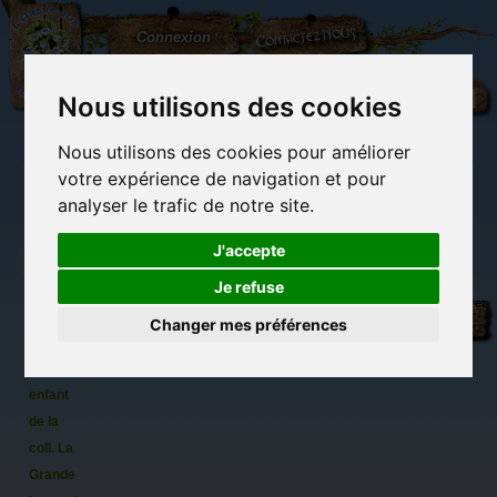
L'Arbre
Contactez-nous
Connexion
aux
100.000
Rêves
Nous utilisons des cookies
Nous utilisons des cookies pour améliorer
(vide)
votre expérience de navigation et pour
analyser le trafic de notre site.
J'accepte
Je refuse
Créatures
Librairie des
Carterie
Activités
Objets déco et
fantastiques,
imaginaires
papeterie
manuelles,
cadeaux
Changer mes préférences
originale
détente et jeux
originaux
Du côté du
livre
blog...
pour
enfant
de la
coll. La
Grande