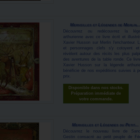
Merveilles et Légendes de Merlin..
Découvrez ou redécouvrez la lég
arthurienne avec ce livre écrit et illustr
Xavier Husson sur Merlin l'enchanteur. L
et personnages clefs s'y cotoyent e
révèlent autour des récits les plus palpi
des aventures de la table ronde. Ce livr
Xavier Husson sur la légende arthuri
bénéficie de nos expéditions suivies à pe
prix.
Disponible dans nos stocks.
Préparation immédiate de
votre commande.
Merveilles et Légendes du Petit...
Découvrez le nouveau livre de Sand
Gestin consacré au petit peuple de Fée