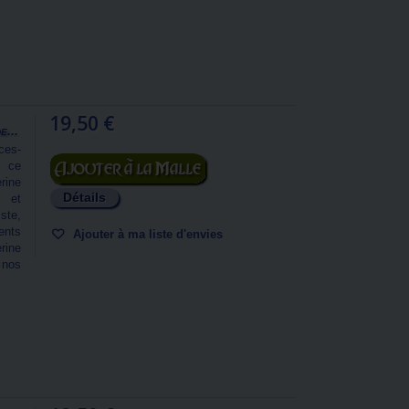
19,50 €
...
ces-
Ajouter au panier
, ce
rine
Détails
s et
ste,
ents
Ajouter à ma liste d'envies
erine
 nos