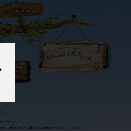
Connexion
(vide)
ôté du
e
og...
S
ntinents
...
e la maison d'édition
:
Sandrine Gestin
,
Pascal