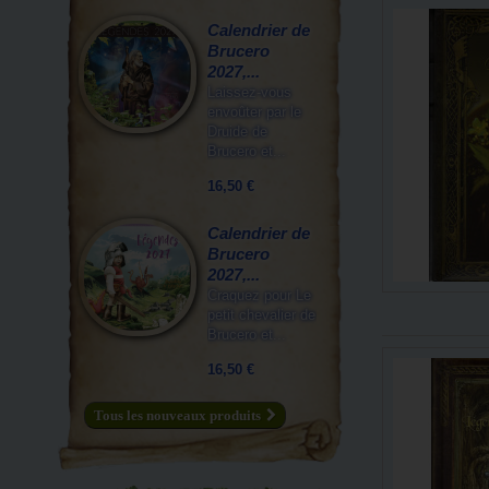
Calendrier de
Brucero
2027,...
Laissez-vous
envoûter par le
Druide de
Brucero et...
16,50 €
Calendrier de
Brucero
2027,...
Craquez pour Le
petit chevalier de
Brucero et...
16,50 €
Tous les nouveaux produits