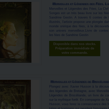
Merveilles et Légendes des Fées, La.
Merveilles et Légendes des Fées, La Clef
Songes est un très beau livre sur les fée
Sandrine Gestin. A travers 6 contes de 
illustrés, l'artiste propose une plongée da
monde onirique des fées, à la découvert
son univers merveilleux.Livre de contes
les fées de Sandrine Gestin
Disponible dans nos stocks.
Préparation immédiate de
votre commande.
Merveilles et Légendes de Brocéliande
Plongez avec Xavier Husson à la découv
des légendes de Bretagne, avec Merveille
Légendes de Brocéliande, un livre de co
sur la mythique forêt. En compagnie de Xa
Husson, vous ferez la connaissance des f
lutins et korrigans qui peuplent l'envirante 