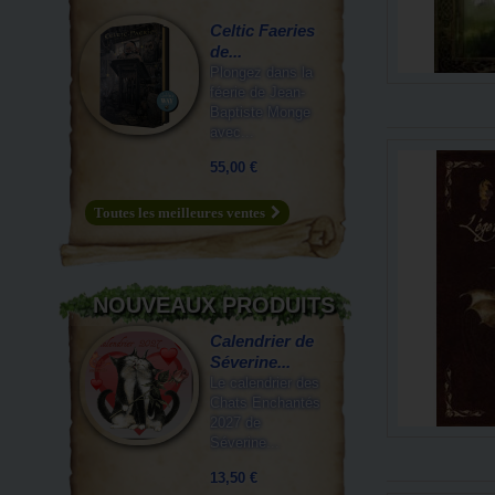
Celtic Faeries
de...
Plongez dans la
féerie de Jean-
Baptiste Monge
avec...
55,00 €
Toutes les meilleures ventes
NOUVEAUX PRODUITS
Calendrier de
Séverine...
Le calendrier des
Chats Enchantés
2027 de
Séverine...
13,50 €