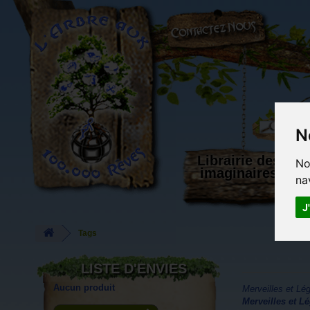
L'Arbre aux 100.000 Rêves
N
Librairie des
No
imaginaires
na
J
Tags
LISTE D'ENVIES
Aucun produit
Merveilles et Lé
Merveilles et L