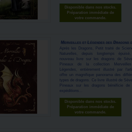
Disponible dans nos stocks.
Préparation immédiate de
votre commande.
Merveilles et Légendes des Dragons de
Après les Dragons, Petit traité de Scien
Naturelles, depuis longtemps épuisé
nouveau livre sur les dragons de Séve
Pineaux de la collection Merveille
Légendes, entièrement illustré par l'arti
offre un magnifique panorama des différ
types de dragons. Ce livre illustré de Sév
Pineaux sur les dragons bénéficie de
expéditions...
Disponible dans nos stocks.
Préparation immédiate de
votre commande.