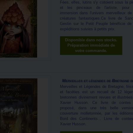
Fées, elfes, lutins s'y cotoient sous la p
et les pinceaux de l'artiste, pour
immersion dans l'univers merveilleux de
créatures fantastiques.Ce livre de Sand
Gestin sur le Petit Peuple bénéficie de
expéditions suivies à petits prix.
Disponible dans nos stocks.
Préparation immédiate de
votre commande.
Merveilles et légendes de Bretagne de
Merveilles et Légendes de Bretagne, fris
et facéties est un recueil de 12 lége
bretonnes divinement revues et illustrées
Xavier Husson. Ce livre de contes
proposé, dans une très belle versi
couverture molletonnée, par les édition
Bord des Continents... Livre de conte
Xavier Husson.