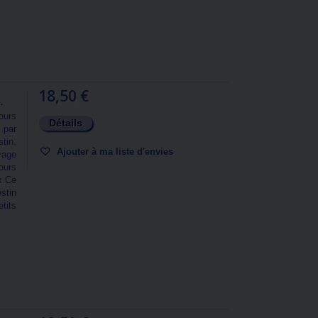
18,50 €
.
ours
Détails
 par
tin.
Ajouter à ma liste d'envies
yage
ours
x.Ce
stin
tits