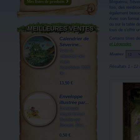
Mes listes de produits
Moguérou
,
Séver
fois, des rééditio
également beauc
Avec son format
ou sur la table de
MEILLEURES VENTES
tous de s'offrir 
Calendrier de
Certains titres d
et Légendes
.
Séverine...
Avec le
Montrer
12
calendrier des
chats
Résultats 1 - 12 
légendaires 2026
de...
13,50 €
Enveloppe
illustrée par...
Enveloppe
moyen format
illustrée par
Brucero. Elle...
0,50 €