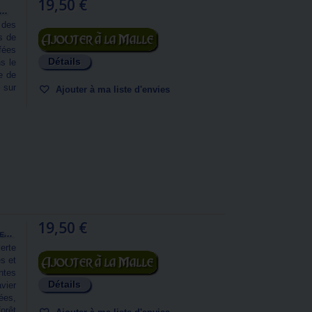
19,50 €
..
 des
Ajouter au panier
s de
fées
Détails
ns le
e de
 sur
Ajouter à ma liste d'envies
19,50 €
...
erte
Ajouter au panier
s et
ntes
Détails
vier
ées,
forêt