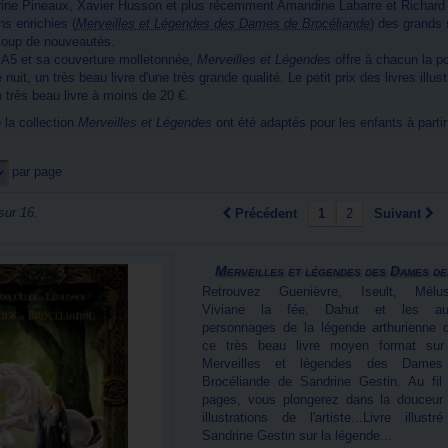
ine Pineaux
,
Xavier Husson
et plus récemment
Amandine Labarre
et
Richard
ns enrichies (
Merveilles et Légendes des Dames de Brocéliande
) des grands 
oup de nouveautés.
 A5 et sa couverture molletonnée,
Merveilles et Légendes
offre à chacun la po
 nuit, un très beau livre d'une très grande qualité. Le petit prix des livres illus
un très beau livre à moins de 20 €.
e la collection
Merveilles et Légendes
ont été adaptés pour les enfants à partir
par page
sur 16.
Précédent
1
2
Suivant
Merveilles et légendes des Dames de.
Retrouvez Guenièvre, Iseult, Mélus
Viviane la fée, Dahut et les au
personnages de la légende arthurienne 
ce très beau livre moyen format sur
Merveilles et légendes des Dame
Brocéliande de Sandrine Gestin. Au fil
pages, vous plongerez dans la douceur
illustrations de l'artiste...Livre illustr
Sandrine Gestin sur la légende...