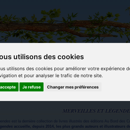
ous utilisons des cookies
Carterie
Activités
Objets déco et
Du c
us utilisons des cookies pour améliorer votre expérience d
papeterie
manuelles,
cadeaux
bl
vigation et pour analyser le trafic de notre site.
originale
détente et
originaux
jeux
'accepte
Je refuse
Changer mes préférences
MERVEILLES ET LÉGENDE
gendes
est la dernière collection de livres illustrés des éditions
Au Bord des Co
égendes
accueille, depuis 2014, les plus grands auteurs et illustrateurs d