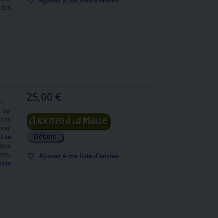
Ajouter à ma liste d'envies
 des
25,00 €
.
 sur
Ajouter au panier
très
pour
Détails
klore
ique
nes,
Ajouter à ma liste d'envies
aire