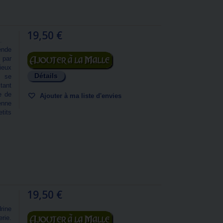
19,50 €
.
ende
Ajouter au panier
é par
ieux
Détails
t se
tant
e de
Ajouter à ma liste d'envies
enne
tits
19,50 €
rine
Ajouter au panier
rie.