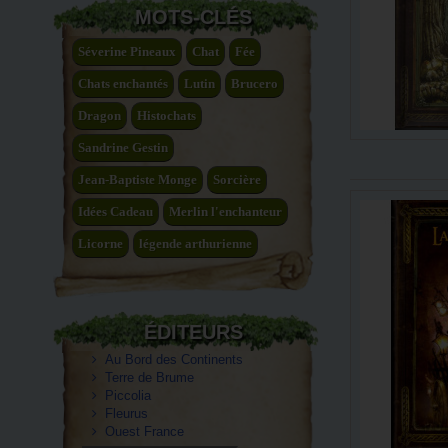
MOTS-CLÉS
Séverine Pineaux
Chat
Fée
Chats enchantés
Lutin
Brucero
Dragon
Histochats
Sandrine Gestin
Jean-Baptiste Monge
Sorcière
Idées Cadeau
Merlin l'enchanteur
Licorne
légende arthurienne
ÉDITEURS
Au Bord des Continents
Terre de Brume
Piccolia
Fleurus
Ouest France