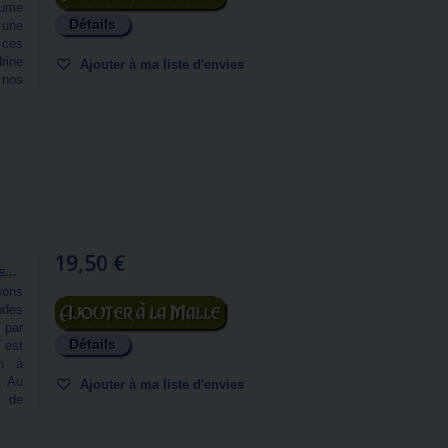
lume
Détails
 une
 ces
rine
Ajouter à ma liste d'envies
 nos
19,50 €
...
sons
Ajouter au panier
ndes
 par
Détails
 est
on à
s Au
Ajouter à ma liste d'envies
s de