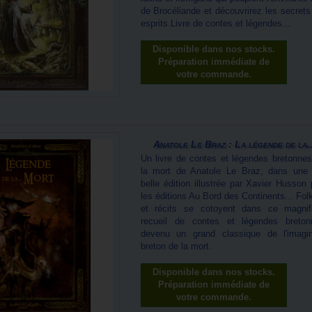
de Brocéliande et découvrirez les secrets
esprits.Livre de contes et légendes...
Disponible dans nos stocks.
Préparation immédiate de
votre commande.
Anatole Le Braz : La légende de la..
Un livre de contes et légendes bretonnes
la mort de Anatole Le Braz, dans une 
belle édition illustrée par Xavier Husson 
les éditions Au Bord des Continents... Fol
et récits se cotoyent dans ce magnif
recueil de contes et légendes breton
devenu un grand classique de l'imagin
breton de la mort.
Disponible dans nos stocks.
Préparation immédiate de
votre commande.