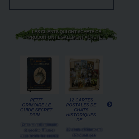
LES CLIENTS QUI ONT ACHETÉ CE
PRODUIT ONT ÉGALEMENT ACHETÉ...
PETIT
12 CARTES
CARTE
GRIMOIRE LE
POSTALES DE
POSTALE
GUIDE SECRET
CHATS
NOVEMBRE 
D'UN...
HISTORIQUES
MOIS DE LA..
DE...
Dans ce petit grimoire
Découvrez le mo
12 chats célèbres ont
de poche, Tiburce
novembre e
été réunis par
vous révèle les secrets
compagnie de