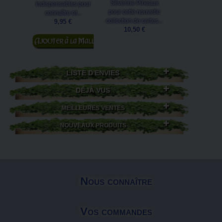
Séverine Pineaux
indispensables pour
vouivre
pour cette nouvelle
connaître et...
mystérieuse...C
collection de cartes...
9,95 €
postale de la.
10,50 €
1,00 €
Ajouter au
panier
Ajouter au
panier
LISTE D'ENVIES
DÉJÀ VUS
MEILLEURES VENTES
NOUVEAUX PRODUITS
Nous connaître
Vos commandes