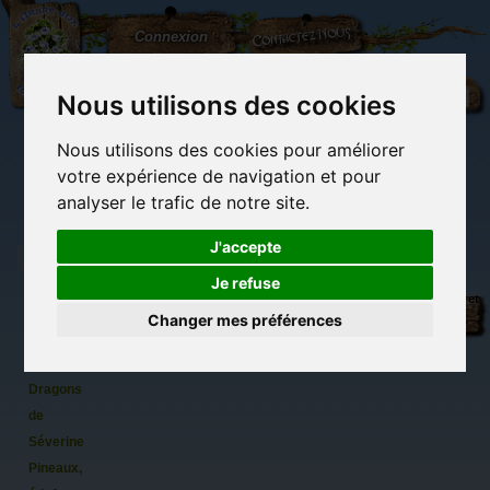
L'Arbre
Contactez-nous
Connexion
aux
100.000
Rêves
Nous utilisons des cookies
Nous utilisons des cookies pour améliorer
(vide)
votre expérience de navigation et pour
analyser le trafic de notre site.
J'accepte
Je refuse
Merveilles
Librairie des
Carterie
Activités
Objets déco et
et
imaginaires
papeterie
manuelles,
cadeaux
Changer mes préférences
originale
détente et jeux
originaux
Du côté du
Légendes
blog...
des
Dragons
de
Séverine
Pineaux,