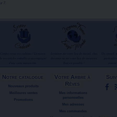
ur 7.
Confiez-nous vos cadeaux ! Livraison
Livraison sur votre lieu de travail, chez
Un conseil, 
de vos articles emballés et accompagné
des amis ou sur votre lieu de vacances.
particuliè
d'une carte manuscrite.
Tout est possible !
oeuvre
Notre catalogue
Votre Arbre à
Suiv
Rêves
Nouveaux produits
Meilleures ventes
Mes informations
personnelles
Promotions
Mes adresses
Mes commandes
Pour un ren