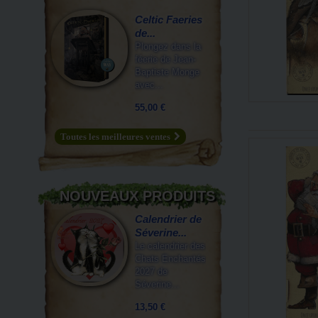
Celtic Faeries
de...
Plongez dans la
féerie de Jean-
Baptiste Monge
avec...
55,00 €
Toutes les meilleures ventes
NOUVEAUX PRODUITS
Calendrier de
Séverine...
Le calendrier des
Chats Enchantés
2027 de
Séverine...
13,50 €