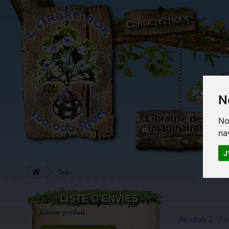
L'Arbre aux 100.000 Rêves
N
Librairie des
No
imaginaires
na
J
Tags
LISTE D'ENVIES
Aucun produit
Résultats 1 - 7 s