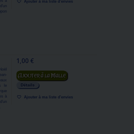
es à
Ajouter à ma liste d'envies
d'un
upon
1,00 €
Noël
Ajouter au panier
ean-
deaux
Détails
s le
rque
es à
Ajouter à ma liste d'envies
d'un
.