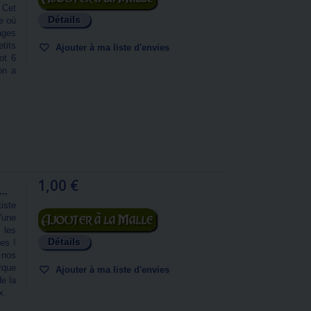
 Cet
Détails
e où
ages
tits
Ajouter à ma liste d'envies
ot 6
on a
1,00 €
..
iste
Ajouter au panier
'une
 les
Détails
es !
nos
rque
Ajouter à ma liste d'envies
de la
x.