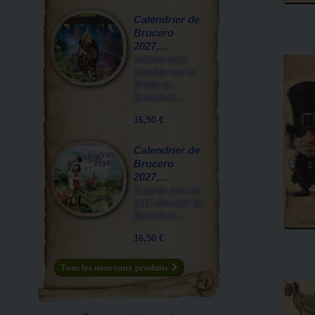
Calendrier de
Brucero
2027,...
Laissez-vous
envoûter par le
Druide de
Brucero et...
16,50 €
Calendrier de
Brucero
2027,...
Craquez pour Le
petit chevalier de
Brucero et...
16,50 €
Tous les nouveaux produits