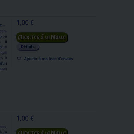
1,00 €
...
ean-
Ajouter au panier
pipe
s il
Détails
plus
rque
es à
Ajouter à ma liste d'envies
d'un
upon
1,00 €
ean-
Ajouter au panier
à la