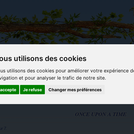
ous utilisons des cookies
Carterie
Activités
Objets déco et
Du c
us utilisons des cookies pour améliorer votre expérience d
papeterie
manuelles,
cadeaux
bl
vigation et pour analyser le trafic de notre site.
originale
détente et
originaux
jeux
'accepte
Je refuse
Changer mes préférences
ONCE UPON A TIME
ur 7.