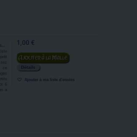
1,00 €
...
iste
Ajouter au panier
prêt
ssez
Détails
à ce
ages
tits
Ajouter à ma liste d'envies
ot 6
on a