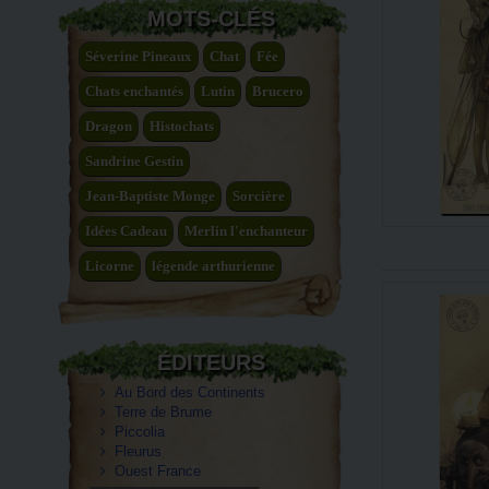
MOTS-CLÉS
Séverine Pineaux
Chat
Fée
Chats enchantés
Lutin
Brucero
Dragon
Histochats
Sandrine Gestin
Jean-Baptiste Monge
Sorcière
Idées Cadeau
Merlin l'enchanteur
Licorne
légende arthurienne
ÉDITEURS
Au Bord des Continents
Terre de Brume
Piccolia
Fleurus
Ouest France