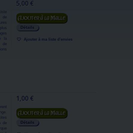
5,00 €
iste
Ajouter au panier
s de
tures
Détails
plus
ages
e la
Ajouter à ma liste d'envies
t de
ions
1,00 €
rent
Ajouter au panier
nge.
ites
Détails
s de
rque