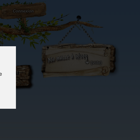
Connexion
(vide)
ôté du
e
og...