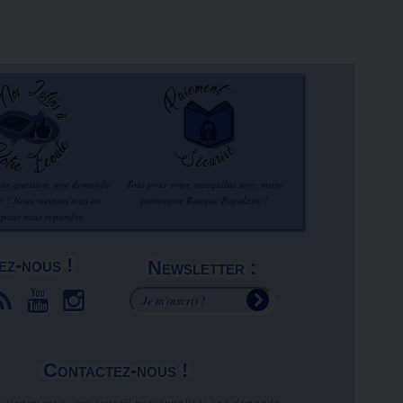
une question, une demande
Tout pour votre tranquilité avec notre
re ? Nous mettons tous en
partenaire Banque Populaire !
 pour vous répondre.
ez-nous !
Newsletter :
Contactez-nous !
seignement ou un conseil personnalisé, une demande