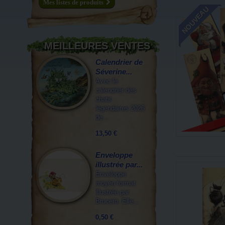
Mes listes de produits
NOUVEAU
MEILLEURES VENTES
Calendrier de
Séverine...
Avec le
calendrier des
chats
légendaires 2026
de...
13,50 €
Enveloppe
illustrée par...
Enveloppe
moyen format
illustrée par
Brucero. Elle...
0,50 €