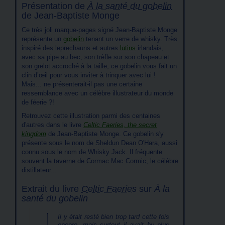
Présentation de
À la santé du gobelin
de Jean-Baptiste Monge
Ce très joli marque-pages signé Jean-Baptiste Monge
représente un
gobelin
tenant un verre de whisky. Très
inspiré des leprechauns et autres
lutins
irlandais,
avec sa pipe au bec, son trèfle sur son chapeau et
son grelot accroché à la taille, ce gobelin vous fait un
clin d’œil pour vous inviter à trinquer avec lui !
Mais... ne présenterait-il pas une certaine
ressemblance avec un célèbre illustrateur du monde
de féerie ?!
Retrouvez cette illustration parmi des centaines
d'autres dans le livre
Celtic Faeries, the secret
kingdom
de Jean-Baptiste Monge. Ce gobelin s'y
présente sous le nom de Sheldun Dean O'Hara, aussi
connu sous le nom de Whisky Jack. Il fréquente
souvent la taverne de Cormac Mac Cormic, le célèbre
distillateur...
Extrait du livre
Celtic Faeries
sur
À la
santé du gobelin
Il y était resté bien trop tard cette fois
encore, mais surtout il avait bu plus