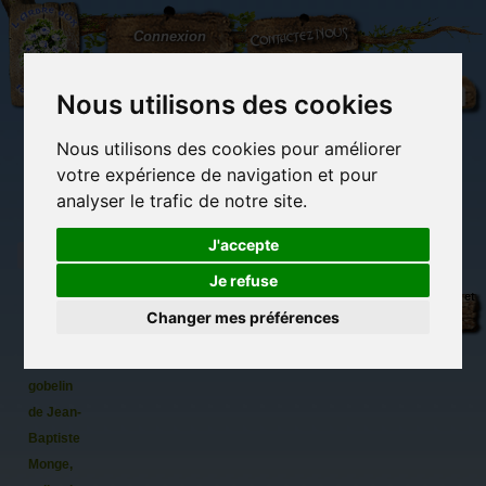
L'Arbre
Contactez-nous
Connexion
aux
100.000
Rêves
Nous utilisons des cookies
Nous utilisons des cookies pour améliorer
(vide)
votre expérience de navigation et pour
analyser le trafic de notre site.
J'accepte
Je refuse
Marque
Librairie des
Carterie
Activités
Objets déco et
pages À
imaginaires
papeterie
manuelles,
cadeaux
Changer mes préférences
originale
détente et jeux
originaux
Du côté du
la santé
blog...
du
gobelin
de Jean-
Baptiste
Monge,