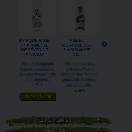
MARQUE PAGE
FÉE ET
MARQUE PAG
CHAVONETTE
MÉSANGE SUR
CHATON DE
DE SÉVERINE
LA BRANCHE
LA SAGESS
PINEAUX
DE...
DE...
Jolie chatte blanche
Marque page de la
Ce chaton qui ne
toujours pomponnée,
collection Fées et
pas est un des 3 
Chavonette vous invite
Oiseaux. Illustration de
de la sagesse.M
à des lectures...
Jean-Baptiste Monge
page de la colle
2,50 €
aux éditions Au...
Chats...
2,50 €
2,50 €
Ajouter au
panier
Ajouter au
panier
LISTE D'ENVIES
DÉJÀ VUS