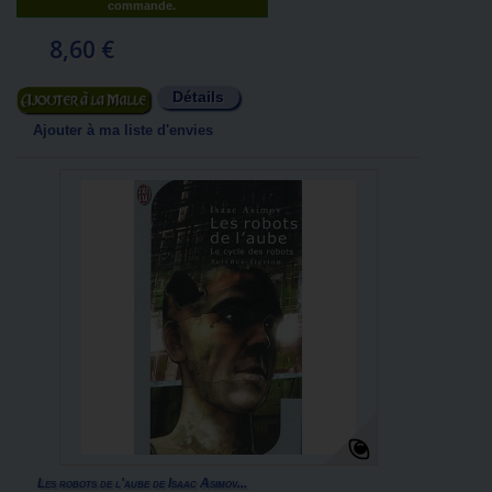
commande.
8,60 €
Détails
Ajouter au panier
Ajouter à ma liste d'envies
Les robots de l'aube de Isaac Asimov...