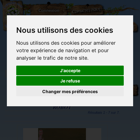
L'Arbre
Contactez-nous
Connexion
aux
100.000
Rêves
Nous utilisons des cookies
Nous utilisons des cookies pour améliorer
(vide)
votre expérience de navigation et pour
analyser le trafic de notre site.
J'accepte
Je refuse
Tags
Librairie des
Carterie
Activités
Objets déco et
imaginaires
papeterie
manuelles,
cadeaux
Changer mes préférences
originale
détente et jeux
originaux
Du côté du
blog...
ROBOT
Résultats 1 - 7 sur 7.