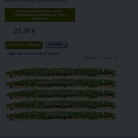
Séverine Pineaux bénéficie de nos...
Disponible dans nos stocks.
Préparation immédiate de votre
commande.
25,50 €
Détails
Ajouter au panier
Ajouter à ma liste d'envies
Résultats 1 - 12 sur 12.
LISTE D'ENVIES
MEILLEURES VENTES
NOUVEAUX PRODUITS
MOTS-CLÉS
ÉDITEURS