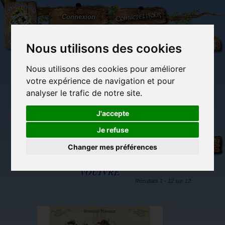
L'Arbre
Contactez-nous
Connexion
aux
100.000
Rêves
Nous utilisons des cookies
Nous utilisons des cookies pour améliorer
(vide)
votre expérience de navigation et pour
analyser le trafic de notre site.
J'accepte
Je refuse
Tags
Librairie des
Carterie
Activités
Objets déco et
imaginaires
papeterie
manuelles,
cadeaux
Changer mes préférences
originale
détente et jeux
originaux
Du côté du
blog...
VOUIVRE
Résultats 1 - 12 sur 12.