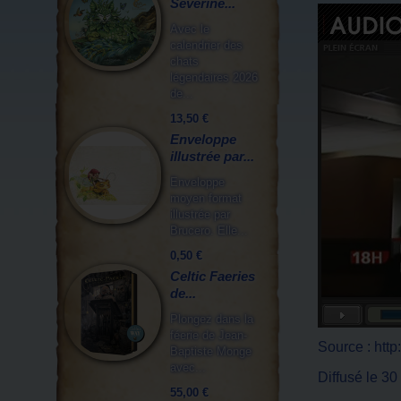
Séverine...
Avec le
calendrier des
chats
légendaires 2026
de...
13,50 €
Enveloppe
illustrée par...
Enveloppe
moyen format
illustrée par
Brucero. Elle...
0,50 €
Celtic Faeries
de...
Plongez dans la
féerie de Jean-
Source : htt
Baptiste Monge
avec...
Diffusé le 3
55,00 €