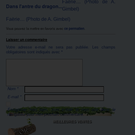
Faërie… (Photo de A.
Dans l'antre du dragon...
Gimbel)
Faërie… (Photo de A. Gimbel)
Vous pouvez la mettre en favoris avec
ce permalien
.
Laisser un commentaire
Votre adresse e-mail ne sera pas publiée.
Les champs
obligatoires sont indiqués avec
*
Nom
*
E-mail
*
Enregistrer mon nom, mon e-mail et mon site dans le
navigateur pour mon prochain commentaire.
MEILLEURES VENTES