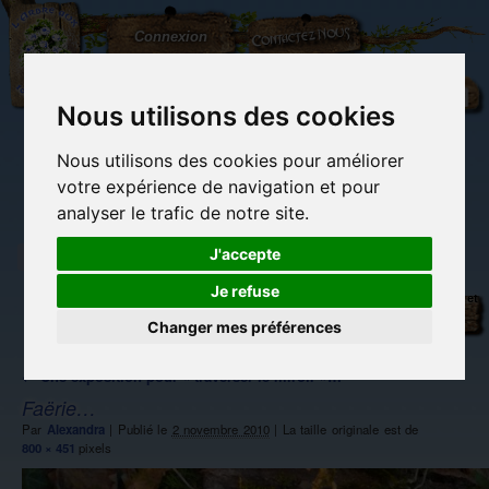
L'Arbre
Contactez-nous
Connexion
aux
100.000
Rêves
Nous utilisons des cookies
Nous utilisons des cookies pour améliorer
(vide)
votre expérience de navigation et pour
analyser le trafic de notre site.
J'accepte
Je refuse
Librairie des
Carterie
Activités
Objets déco et
imaginaires
papeterie
manuelles,
cadeaux
originale
détente et jeux
originaux
Changer mes préférences
Du côté du
blog...
←
Une exposition pour « traverser le miroir »…
Faërie…
Par
Alexandra
|
Publié le
2 novembre 2010
|
La taille originale est de
800 × 451
pixels