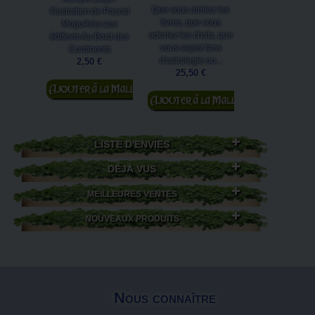
Que vous aimiez les
Illustration de Pascal
Ce malicieux peti
livres, que vous
Moguérou aux
gourmand est 
adoriez les chats, que
éditions Au Bord des
Chaffamé, un ch
vous soyez fans
Continents
la portée 2018
d'astrologie ou...
2,50 €
Chats enchanté
25,50 €
Ajouter au
1,00 €
Ajouter au
panier
panier
LISTE D'ENVIES
DÉJÀ VUS
MEILLEURES VENTES
NOUVEAUX PRODUITS
Nous connaître