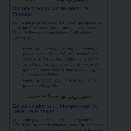
Découvrir
Henri Cat
de Séverine
Pineaux
Ce marque page de Séverine Pineaux qui représente
le roi des félins
Henri Cat
est tiré de son livre
Les
Chats, le livre secret
aux éditions Au Bord des
Continents...
Henri Cat fut l'un des rois les plus aimés du
peuple chat. C'est lui qui ordonné que
chaque famille puisse mettre
...la souris
au pot tous les dimanches...
et son cri de
guerre
Ralliez-vous à mon panache tigré
!
est resté célèbre.
Griffé à mort par Chavaillac, il fut
grandement regretté...
En savoir plus sur... Marque page de
Séverine Pineaux
Un marque page de Séverine Pineaux qui mesure
5,5x18 cm. Au recto le visuel de
Henri Cat
en couleur
et , au verso, son esquisse accompagné du texte en