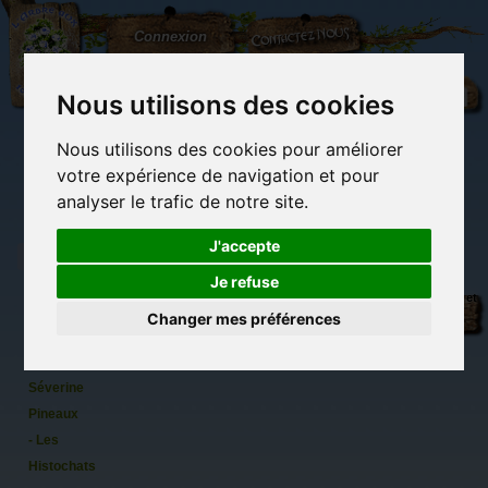
L'Arbre
Contactez-nous
Connexion
aux
100.000
Rêves
Nous utilisons des cookies
Nous utilisons des cookies pour améliorer
(vide)
votre expérience de navigation et pour
analyser le trafic de notre site.
J'accepte
Je refuse
Henri
Librairie des
Carterie
Activités
Objets déco et
Cat,
imaginaires
papeterie
manuelles,
cadeaux
Changer mes préférences
originale
détente et jeux
originaux
Du côté du
Marque
blog...
page de
Séverine
Pineaux
- Les
Histochats