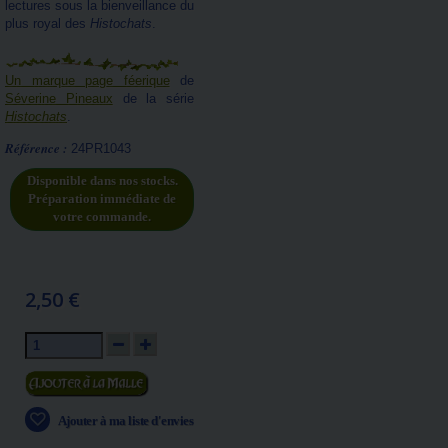
lectures sous la bienveillance du
plus royal des
Histochats
.
Un marque page féerique
de
Séverine Pineaux
de la série
Histochats
.
Référence :
24PR1043
Disponible dans nos stocks.
Préparation immédiate de
votre commande.
2,50 €
Ajouter au panier
Ajouter à ma liste d'envies