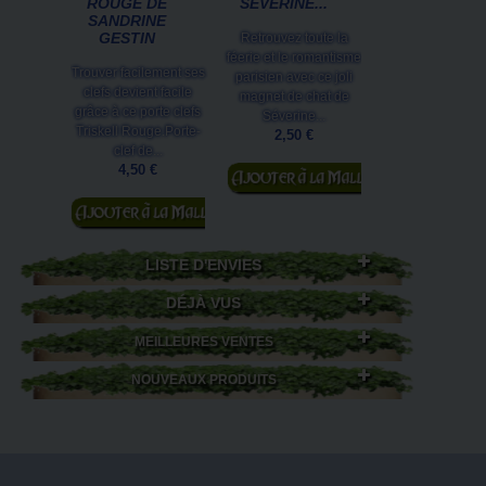
ROUGE DE
SÉVERINE...
PÊCHEUR D
SANDRINE
JEAN-
GESTIN
BAPTISTE...
Retrouvez toute la
féerie et le romantisme
Trouver facilement ses
Affichette de 
parisien avec ce joli
clefs devient facile
collection Fées
magnet de chat de
grâce à ce porte clefs
Oiseaux. Illustrat
Séverine...
Triskell Rouge.Porte-
Jean-Baptiste 
2,50 €
clef de...
aux éditions Au
Ajouter au
4,50 €
3,50 €
panier
Ajouter au
panier
LISTE D'ENVIES
DÉJÀ VUS
MEILLEURES VENTES
NOUVEAUX PRODUITS