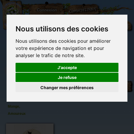
L'Arbre
Contactez-nous
Connexion
aux
100.000
Rêves
Nous utilisons des cookies
Nous utilisons des cookies pour améliorer
(vide)
votre expérience de navigation et pour
analyser le trafic de notre site.
J'accepte
Je refuse
Carte
Librairie des
Carterie
Activités
Objets déco et
Postale
imaginaires
papeterie
manuelles,
cadeaux
Changer mes préférences
originale
détente et jeux
originaux
Du côté du
De Jean-
blog...
Baptiste
Monge,
Amoureux