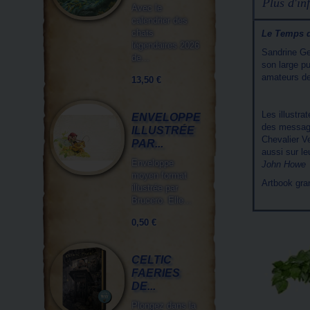
Plus d'inf
Avec le
calendrier des
chats
Le Temps 
légendaires 2026
Sandrine Ge
de...
son large pu
amateurs de
13,50 €
Les illustr
ENVELOPPE
des message
ILLUSTRÉE
Chevalier V
PAR...
aussi sur le
Enveloppe
John Howe
moyen format
Artbook gra
illustrée par
Brucero. Elle...
0,50 €
CELTIC
FAERIES
DE...
Plongez dans la