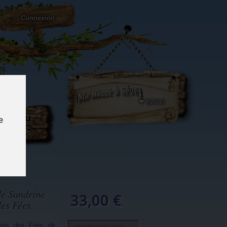
Connexion
(vide)
ôté du
e
og...
de Sandrine
33,00 €
des Fées
emps des Fées de