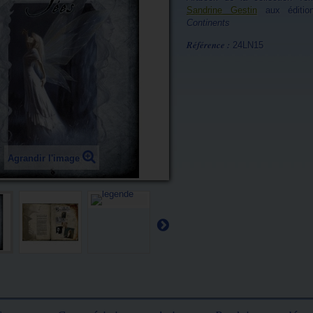
Sandrine Gestin
aux éditi
Continents
Référence :
24LN15
Agrandir l'image