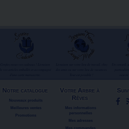
Confiez-nous vos cadeaux ! Livraison
Livraison sur votre lieu de travail, chez
Un conseil, 
de vos articles emballés et accompagné
des amis ou sur votre lieu de vacances.
particuliè
d'une carte manuscrite.
Tout est possible !
oeuvre
Notre catalogue
Votre Arbre à
Suiv
Rêves
Nouveaux produits
Meilleures ventes
Mes informations
personnelles
Promotions
Mes adresses
Mes commandes