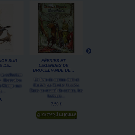
NGE SUR
FÉERIES ET
LE VOYAGE DE
 DE...
LÉGENDES DE
CIBOULETTE
BROCÉLIANDE DE...
D'EMMANUELLE
 la collection
PAPIN...
Un livre de contes écrit et
 Illustration
Le voyage de Ciboulette 
illustré par Xavier Hussön.
te Monge aux
un joli livre jeunesse
Dans ce recueil de contes, les
s...
d'Emmanuelle Papin, illu
lecteurs...
 €
par Laure...
7,50 €
10,00 €
Ajouter au panier
Ajouter au panier