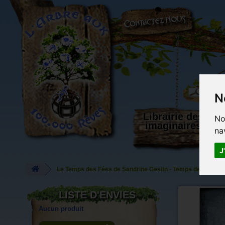
L'Arbre aux 100.000 Rêves
N
Librairie des
No
imaginaires
na
J
Le Temps des Fées de Sandrine Gestin - Temps des Fées
LISTE D'ENVIES
Aucun produit