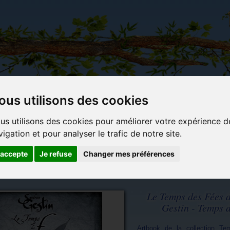
ous utilisons des cookies
Carterie
Activités
Objets déco et
Du c
us utilisons des cookies pour améliorer votre expérience d
papeterie
manuelles,
cadeaux
bl
vigation et pour analyser le trafic de notre site.
originale
détente et
originaux
jeux
'accepte
Je refuse
Changer mes préférences
Le Temps des Fées 
Gestin - Temps 
Artbook de la collection T