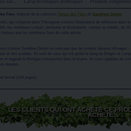
os sur...
Caractéristiques techniques
Produits complémen
des Fées
, Artbook de la collection
Temps des Fées
de
Sandrine Gestin
stin, qui s’impose dans l’Hexagone comme l’illustratrice de référence dans le
blic les nombreux croquis, peintures et illustrations, connus ou inédits, de 15 
 fantasy que les nombreux fans de cette artiste.
ateurs comme Sandrine Gestin ne sont pas que de simples faiseurs d'images -
rs et des scaldes. Ils sont de ceux qui ont goûté le sang du Dragon et compr
ert et regardé la Morrigan chevaucher dans la brume. Ils sont capables de voi
urs épaules...
nd format (144 pages).
LES CLIENTS QUI ONT ACHETÉ CE PRO
ACHETÉ...