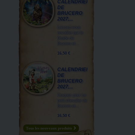
CALENDRIER
DE
BRUCERO
2027,...
Laissez-vous
envoûter par le
Druide de
Brucero et...
16,50 €
CALENDRIER
DE
BRUCERO
2027,...
Craquez pour Le
petit chevalier de
Brucero et...
16,50 €
Tous les nouveaux produits