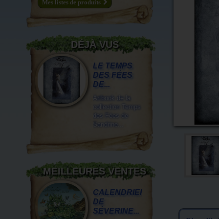
Mes listes de produits
DÉJÀ VUS
LE TEMPS
DES FÉES
DE...
Artbook de la
collection Temps
des Fées de
Sandrine...
MEILLEURES VENTES
CALENDRIER
DE
SÉVERINE...