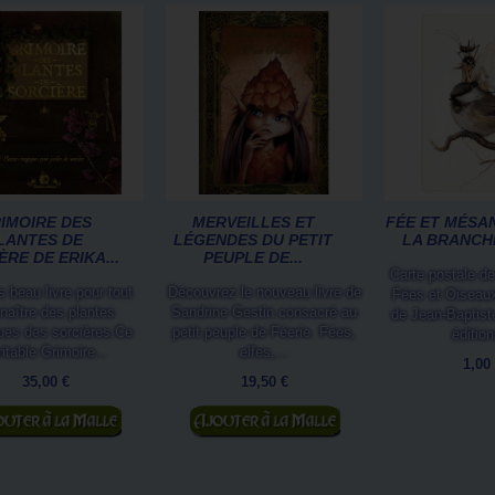
IMOIRE DES
MERVEILLES ET
FÉE ET MÉSA
LANTES DE
LÉGENDES DU PETIT
LA BRANCHE
ÈRE DE ERIKA...
PEUPLE DE...
Carte postale de
s beau livre pour tout
Découvrez le nouveau livre de
Fées et Oiseaux.
naître des plantes
Sandrine Gestin consacré au
de Jean-Baptis
es des sorcières.Ce
petit peuple de Féerie. Fées,
édition
ritable Grimoire...
elfes,...
1,00
35,00 €
19,50 €
jouter au panier
Ajouter au panier