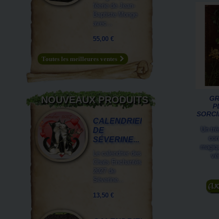
féerie de Jean-
Baptiste Monge
avec...
55,00 €
Toutes les meilleures ventes
GR
NOUVEAUX PRODUITS
P
SORCI
CALENDRIER
Un trè
DE
con
SÉVERINE...
magiqu
Le calendrier des
vé
Chats Enchantés
2027 de
Séverine...
A
13,50 €