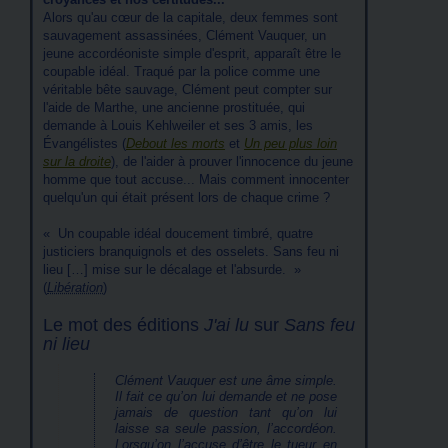
Alors qu'au cœur de la capitale, deux femmes sont
sauvagement assassinées, Clément Vauquer, un
jeune accordéoniste simple d'esprit, apparaît être le
coupable idéal. Traqué par la police comme une
véritable bête sauvage, Clément peut compter sur
l'aide de Marthe, une ancienne prostituée, qui
demande à Louis Kehlweiler et ses 3 amis, les
Évangélistes (
Debout les morts
et
Un peu plus loin
sur la droite
), de l'aider à prouver l'innocence du jeune
homme que tout accuse... Mais comment innocenter
quelqu'un qui était présent lors de chaque crime ?
Un coupable idéal doucement timbré, quatre
justiciers branquignols et des osselets. Sans feu ni
lieu […] mise sur le décalage et l'absurde.
(
Libération
)
Le mot des éditions
J'ai lu
sur
Sans feu
ni lieu
Clément Vauquer est une âme simple.
Il fait ce qu’on lui demande et ne pose
jamais de question tant qu’on lui
laisse sa seule passion, l’accordéon.
Lorsqu’on l’accuse d’être le tueur en