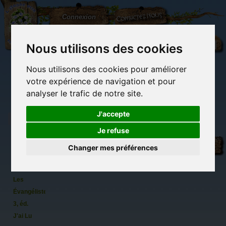
L'Arbre
Contactez-nous
Connexion
aux
100.000
Rêves
Nous utilisons des cookies
Nous utilisons des cookies pour améliorer
(vide)
votre expérience de navigation et pour
analyser le trafic de notre site.
J'accepte
Je refuse
Sans feu
Librairie des
Carterie
Activités
Objets déco et
ni lieu de
imaginaires
papeterie
manuelles,
cadeaux
Changer mes préférences
originale
détente et jeux
originaux
Du côté du
Fred
blog...
Vargas –
Les
Évangélistes
3, éd.
J'ai Lu