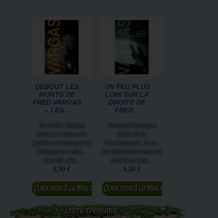
DEBOUT LES
UN PEU PLUS
MORTS DE
LOIN SUR LA
FRED VARGAS
DROITE DE
– LES...
FRED...
Un matin, Sophia
Alors qu'il planque
découvre dans son
place de la
jardin un arbre qui n'y
Contrescarpe, un ex-
était pas la veille...
flic allemand trouve un
Bientôt, elle...
petit bout d'os...
8,50 €
8,20 €
Ajouter au
Ajouter au
panier
panier
LISTE D'ENVIES