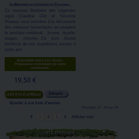
Le Bestiaire des Légendes de Claudine...
Ce nouveau Bestiaire des Légendes
signé Claudine Glot et Séverine
Pineaux vous emmène à la découverte
des créatures fantastiques qui peuplent
le bestiaire médiéval : licorne, dryade,
dragon, chimère...Ce livre illustré
bénéficie de nos expéditions suivies à
petits prix.
Disponible dans nos stocks.
Préparation immédiate de votre
commande.
19,50 €
Détails
Ajouter au panier
Ajouter à ma liste d'envies
Résultats 13 - 24 sur 29.
1
2
3
Afficher tout
LISTE D'ENVIES