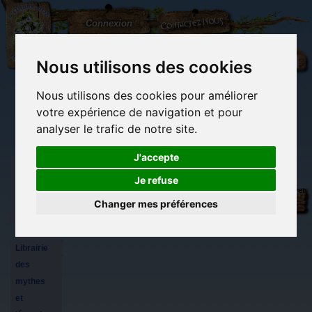
L'Arbre
Contactez-nous
Connexion
aux
100.000
Rêves
Nous utilisons des cookies
Nous utilisons des cookies pour améliorer
(vide)
votre expérience de navigation et pour
analyser le trafic de notre site.
J'accepte
Je refuse
Librairie
Librairie des
Carterie
Activités
Objets déco et
des
imaginaires
papeterie
manuelles,
cadeaux
Changer mes préférences
originale
détente et jeux
originaux
Du côté du
imaginaires
blog...
Librairie
des
mythes
et