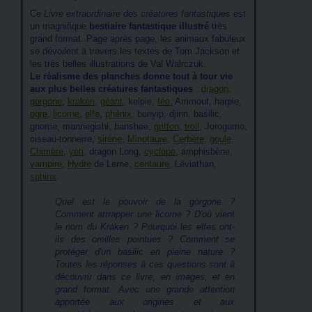
Ce
Livre extraordinaire des créatures fantastiques
est
un magnifique
bestiaire fantastique illustré
très
grand format. Page après page, les animaux fabuleux
se dévoilent à travers les textes de Tom Jackson et
les très belles illustrations de Val Walrczuk.
Le réalisme des planches donne tout à tour vie
aux plus belles créatures fantastiques
:
dragon
,
gorgone
,
kraken
,
géant
, kelpie,
fée
, Ammout, harpie,
ogre
,
licorne
,
elfe
,
phénix
, bunyip, djinn, basilic,
gnome, mannegishi, banshee,
griffon
,
troll
, Jorogumo,
oiseau-tonnerre,
sirène
,
Minotaure
,
Cerbère
,
goule
,
Chimère
,
yeti
, dragon Long,
cyclope
, amphisbène,
vampire
,
Hydre
de Lerne,
centaure
, Léviathan,
sphinx
.
Quel est le pouvoir de la gorgone ?
Comment attrapper une licorne ? D'où vient
le nom du Kraken ? Pourquoi les elfes ont-
ils des oreilles pointues ? Comment se
protéger d'un basilic en pleine nature ?
Toutes les réponses à ces questions sont à
découvrir dans ce livre, en images, et en
grand format. Avec une grande attention
apportée aux origines et aux