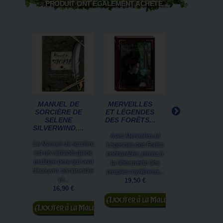
PRODUIT ONT ÉGALEMENT ACHETÉ...
MANUEL DE
MERVEILLES
TRAITÉ DES
SORCIÈRE DE
ET LÉGENDES
USAGES &
SELENE
DES FORÊTS...
SAVOIRS DE
SILVERWIND,...
SORCIÈRE,..
Avec Merveilles et
Ce Manuel de sorcière
13 sorcières o
Légendes des Forêts
est un véritable guide
regroupés leu
enchantées, partez à
pratique pour qui veut
savoirs pour cré
la découverte des
découvrir, comprendre
Traité des usag
peuples mystérieux...
et...
savoirs de...
19,50 €
16,90 €
39,00 €
Ajouter au
Ajouter au
Ajouter au
panier
panier
panier