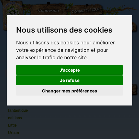
L'Arbre
Contactez-nous
Connexion
aux
100.000
Rêves
Nous utilisons des cookies
Nous utilisons des cookies pour améliorer
(vide)
votre expérience de navigation et pour
analyser le trafic de notre site.
J'accepte
Je refuse
Le livre
Librairie des
Carterie
Activités
Objets déco et
extraordinaire
imaginaires
papeterie
manuelles,
cadeaux
Changer mes préférences
originale
détente et jeux
originaux
Du côté du
des
blog...
créatures
fantastiques,
éditions
Little
Urban