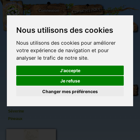
L'Arbre
Contactez-nous
Connexion
aux
100.000
Rêves
Nous utilisons des cookies
Nous utilisons des cookies pour améliorer
(vide)
votre expérience de navigation et pour
analyser le trafic de notre site.
J'accepte
Je refuse
Marque
Librairie des
Carterie
Activités
Objets déco et
page
imaginaires
papeterie
manuelles,
cadeaux
Changer mes préférences
originale
détente et jeux
originaux
Du côté du
Chatterton
blog...
de
Séverine
Pineaux