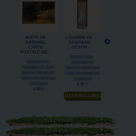
BOÎTE DE
LICORNE DE
CARTE
SARDINE,
SANDRINE
POSTALE
CARTE
GESTIN
MATOUCOEU
POSTALE DE...
DE SÉVERIN
PINEAUX
Marque page.
Carte postale.
Illustration de
Venez jouer dan
Illustration de Jean-
Sandrine Gestin aux
royaume de Faë
Baptiste Monge aux
éditions Au Bord des
ces jolis chats 
éditions Au Bord des
Continents
enseigneront l
Continents
2,50 €
ruses...Carte.
1,00 €
Ajouter au
1,00 €
panier
LISTE D'ENVIES
DÉJÀ VUS