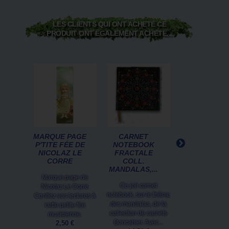
LES CLIENTS QUI ONT ACHETÉ CE
PRODUIT ONT ÉGALEMENT ACHETÉ...
MARQUE PAGE
CARNET
NUIT D’ÉTÉ D
P'TITE FÉE DE
NOTEBOOK
PASCAL
NICOLAZ LE
FRACTALE
MOGUÉROU
CORRE
COLL.
MANDALAS,...
Marque page
Marque page de
Illustration de P
Ce joli carnet
Nicolaz Le Corre
Moguérou au
notebook, sur le thème
Confiez vos lectures à
éditions Au Bor
des mandalas, de la
cette petite fée
Continents
collection de carnets
musicienne.
2,50 €
Boncahier. Avec...
2,50 €