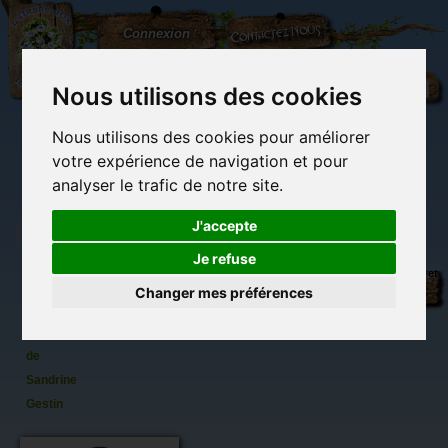
L'Arbre
Contactez-nous
Connexion
aux
100.000
Rêves
Nous utilisons des cookies
Nous utilisons des cookies pour améliorer
(vide)
votre expérience de navigation et pour
analyser le trafic de notre site.
J'accepte
Je refuse
Porte-
Librairie des
Carterie
Activités
Objets déco et
clef
imaginaires
papeterie
manuelles,
cadeaux
Changer mes préférences
originale
détente et jeux
originaux
Du côté du
Triskell
blog...
Rouge
de
Sandrine
Gestin