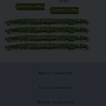
Ajouter au
14,50 €
Ajouter au
panier
Ajouter au
panier
panier
LISTE D'ENVIES
DÉJÀ VUS
MEILLEURES VENTES
NOUVEAUX PRODUITS
Nous connaître
Vos commandes
Notre catalogue