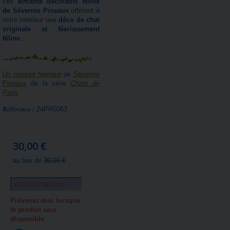
ces
aimants décoratifs félins
de Séverine Pineaux
offriront à
votre intérieur une
déco de chat
originale et féeriquement
féline
.
Un magnet féerique
de
Séverine
Pineaux
de la série
Chats de
Paris
.
Référence :
24PR5063
30,00 €
au lieu de
30,01 €
Prévenez-moi lorsque
le produit sera
disponible