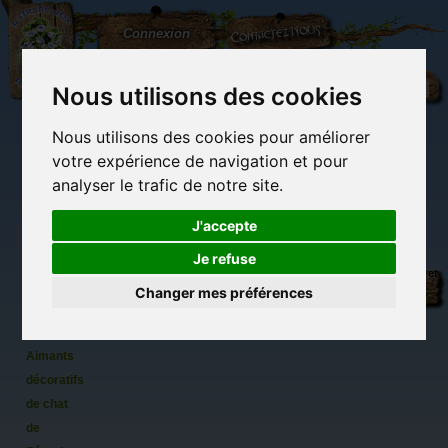
L'Arbre
Contactez-nous
Connexion
aux
100.000
Rêves
Nous utilisons des cookies
Nous utilisons des cookies pour améliorer
(vide)
votre expérience de navigation et pour
analyser le trafic de notre site.
J'accepte
Je refuse
12
Librairie des
Carterie
Activités
Objets déco et
magnets
imaginaires
papeterie
manuelles,
cadeaux
Changer mes préférences
originale
détente et jeux
originaux
Du côté du
Chats de
blog...
Paris,
Aimants
décoratifs
de chat
de