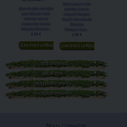
Optez pour le chic
Quoi de plus adorable
Matouriste vo
parisien avec le
pour décorer votre
emmène en vo
magnet Froufrou,
intérieur que ce
avec cette car
illustré d'un chat de
magnet de chat de
postale de ch
Séverine
Séverine Pineaux...
imaginée par Sév
Pineaux.Vous...
2,50 €
Pineaux...
2,50 €
1,00 €
Ajouter au
Ajouter au
panier
Ajouter au
panier
panier
LISTE D'ENVIES
DÉJÀ VUS
MEILLEURES VENTES
NOUVEAUX PRODUITS
Nous connaître