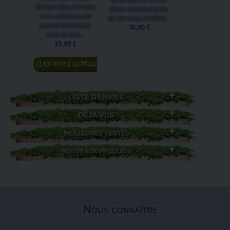
belle figurine de fée
d'inspiration orientale
pratique pour qui
bleue accompagnée
de la collection de
découvrir, compr
de son loup, le fidèle...
carnets Boncahier.
et...
30,00 €
Avec sa très...
16,90 €
15,95 €
Ajouter au
Ajouter au
panier
panier
LISTE D'ENVIES
DÉJÀ VUS
MEILLEURES VENTES
NOUVEAUX PRODUITS
Nous connaître