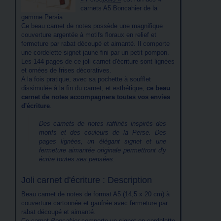
carnets A5 Boncahier de la
gamme Persia.
Ce beau carnet de notes possède une magnifique
couverture argentée à motifs floraux en relief et
fermeture par rabat découpé et aimanté. Il comporte
une cordelette signet jaune fini par un petit pompon.
Les 144 pages de ce joli carnet d'écriture sont lignées
et ornées de frises décoratives.
A la fois pratique, avec sa pochette à soufflet
dissimulée à la fin du carnet, et esthétique,
ce beau
carnet de notes accompagnera toutes vos envies
d'écriture
.
Des carnets de notes raffinés inspirés des
motifs et des couleurs de la Perse. Des
pages lignées, un élégant signet et une
fermeture aimantée originale permettront d'y
écrire toutes ses pensées.
Joli carnet d'écriture : Description
Beau carnet de notes de format A5 (14,5 x 20 cm) à
couverture cartonnée et gaufrée avec fermeture par
rabat découpé et aimanté.
Ce carnet
Boncahier
comporte un signet en cordelette