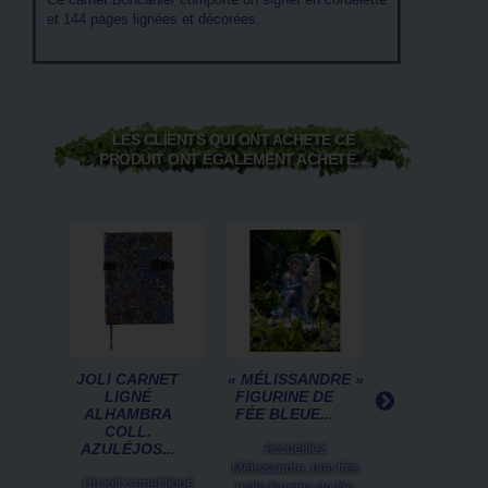
et 144 pages lignées et décorées.
LES CLIENTS QUI ONT ACHETÉ CE
PRODUIT ONT ÉGALEMENT ACHETÉ...
JOLI CARNET
« MÉLISSANDRE »,
MANUEL DE
LIGNÉ
FIGURINE DE
SORCIÈRE D
ALHAMBRA
FÉE BLEUE...
SELENE
COLL.
SILVERWIND,.
AZULÉJOS...
Accueillez
Ce Manuel de sor
Mélissandre, une très
Un joli carnet ligné
est un véritable 