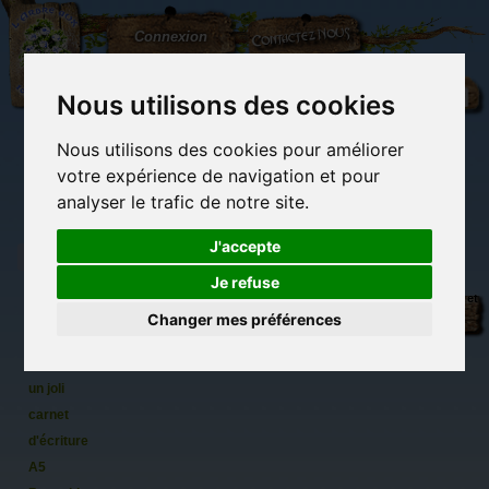
L'Arbre
Contactez-nous
Connexion
aux
100.000
Rêves
Nous utilisons des cookies
Nous utilisons des cookies pour améliorer
(vide)
votre expérience de navigation et pour
analyser le trafic de notre site.
J'accepte
Je refuse
Beau
Librairie des
Carterie
Activités
Objets déco et
carnet
imaginaires
papeterie
manuelles,
cadeaux
Changer mes préférences
originale
détente et jeux
originaux
Du côté du
de notes
blog...
Persepolis,
un joli
carnet
d'écriture
A5