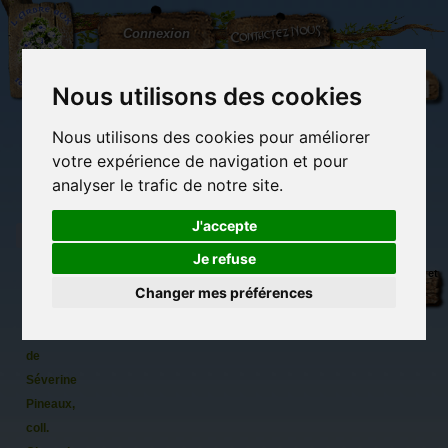
L'Arbre
Contactez-nous
Connexion
aux
100.000
Rêves
Nous utilisons des cookies
Nous utilisons des cookies pour améliorer
(vide)
votre expérience de navigation et pour
analyser le trafic de notre site.
J'accepte
Je refuse
Chalice,
Librairie des
Carterie
Activités
Objets déco et
carte
imaginaires
papeterie
manuelles,
cadeaux
Changer mes préférences
originale
détente et jeux
originaux
Du côté du
postale
blog...
de chat
de
Séverine
Pineaux,
coll.