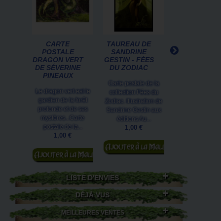
CARTE
TAUREAU DE
HIBOU AU
POSTALE
SANDRINE
PANIER,
DRAGON VERT
GESTIN - FÉES
CARTE
DE SÉVERINE
DU ZODIAC
POSTALE DE..
PINEAUX
Carte postale de la
Carte postale
Le dragon vert est le
collection Fées du
Illustration de 
gardien de la forêt
Zodiac. Illustration de
Baptiste Monge
profonde et de ses
Sandrine Gestin aux
éditions Au Bor
mystères...Carte
éditions Au...
Continents
postale de la...
1,00 €
1,00 €
1,00 €
Ajouter au
Ajouter au
panier
panier
LISTE D'ENVIES
DÉJÀ VUS
MEILLEURES VENTES