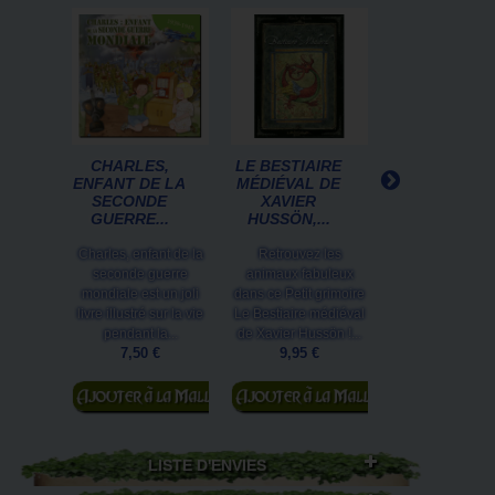
CHARLES,
LE BESTIAIRE
CHANNIVERS
ENFANT DE LA
MÉDIÉVAL DE
JOYEUX,
SECONDE
XAVIER
MARQUE
GUERRE...
HUSSÖN,...
PAGES POUR.
Charles, enfant de la
Retrouvez les
Partez pour 
seconde guerre
animaux fabuleux
joyeuses lecture
mondiale est un joli
dans ce Petit grimoire
ce marque pa
livre illustré sur la vie
Le Bestiaire médiéval
Channiversaire il
pendant la...
de Xavier Hussön !...
par Séverine.
7,50 €
9,95 €
2,50 €
Ajouter au
Ajouter au
panier
panier
LISTE D'ENVIES