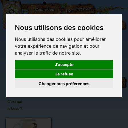
L'Arbre
Contactez-nous
Connexion
aux
100.000
Rêves
Nous utilisons des cookies
Nous utilisons des cookies pour améliorer
(vide)
votre expérience de navigation et pour
analyser le trafic de notre site.
J'accepte
Je refuse
Mug
Librairie des
Carterie
Activités
Objets déco et
original
imaginaires
papeterie
manuelles,
cadeaux
Changer mes préférences
originale
détente et jeux
originaux
Du côté du
de
blog...
Brucero
C'est qui
le boss ?