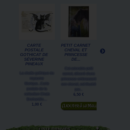
CARTE
PETIT CARNET
CARTE
POSTALE
CHEVAL ET
POSTALE D
GOTHICAT DE
PRINCESSE
CHAT
SÉVERINE
DE...
HISTORIQU
PINEAUX
DE...
Cet adorable petit
La chatte gothique du
C'est tout en ma
carnet, décoré d'une
royaume
que se dévoile
princesse embrassant
féerique...Carte
Chat Soleil d
son cheval, est illustré
postale de la
Séverine Pineaux
par...
collection Chats
chat en carte.
6,50 €
1,00 €
Enchantés....
Ajouter au
1,00 €
Ajouter au
panier
panier
LISTE D'ENVIES