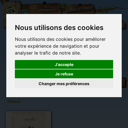
L'Arbre
Contactez-nous
Connexion
aux
100.000
Rêves
Nous utilisons des cookies
Nous utilisons des cookies pour améliorer
(vide)
votre expérience de navigation et pour
analyser le trafic de notre site.
J'accepte
Je refuse
Carnet
Librairie des
Carterie
Activités
Objets déco et
Chavalentin
imaginaires
papeterie
manuelles,
cadeaux
Changer mes préférences
originale
détente et jeux
originaux
Du côté du
de
blog...
Séverine
Pineaux