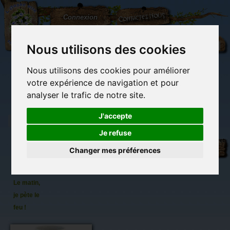
L'Arbre
Contactez-nous
Connexion
aux
100.000
Rêves
Nous utilisons des cookies
Nous utilisons des cookies pour améliorer
(vide)
votre expérience de navigation et pour
analyser le trafic de notre site.
J'accepte
Je refuse
Mug
Librairie des
Carterie
Activités
Objets déco et
original
imaginaires
papeterie
manuelles,
cadeaux
Changer mes préférences
originale
détente et jeux
originaux
Du côté du
de
blog...
Brucero
Le matin,
je pète le
feu !