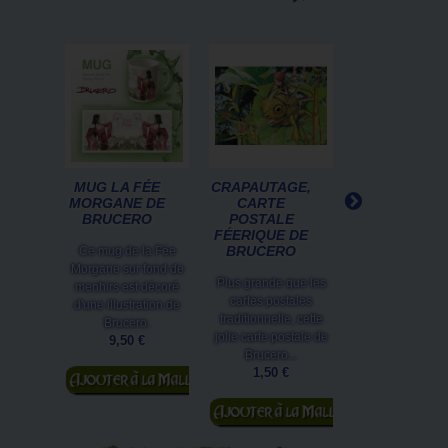
MUG LA FÉE
CRAPAUTAGE,
JEAN, ENFAN
MORGANE DE
CARTE
DE LA
BRUCERO
POSTALE
PREMIÈRE
FÉERIQUE DE
GUERRE...
BRUCERO
Ce mug de la Fée
Jean, enfant de
Morgane sur fond de
Plus grande que les
première guer
menhirs est décoré
cartes postales
mondiale est un 
d'une illustration de
traditionnelle, cette
livre illustré sur 
Brucero.
jolie carte postale de
au temps de la
9,50 €
Brucero...
7,50 €
Ajouter au
1,50 €
Ajouter au
panier
Ajouter au
panier
panier