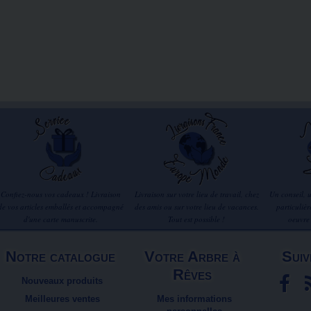
Confiez-nous vos cadeaux ! Livraison
Livraison sur votre lieu de travail, chez
Un conseil, 
de vos articles emballés et accompagné
des amis ou sur votre lieu de vacances.
particuliè
d'une carte manuscrite.
Tout est possible !
oeuvre
Notre catalogue
Votre Arbre à
Suiv
Rêves
Nouveaux produits
Meilleures ventes
Mes informations