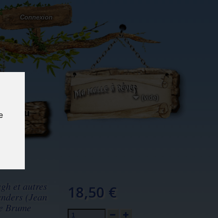
Connexion
(vide)
ôté du
e
og...
gh et autres
18,50 €
anders (Jean
de Brume