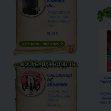
FAERIES
DE...
Plongez dans la
féerie de Jean-
Baptiste Monge
avec...
55,00 €
Toutes les meilleures ventes
NOUVEAUX PRODUITS
CALENDRIER
SOS
DE
FANTA
SÉVERINE...
Le calendrier des
Logan v
Chats Enchantés
nouve
2027 de
amis, i
Séverine...