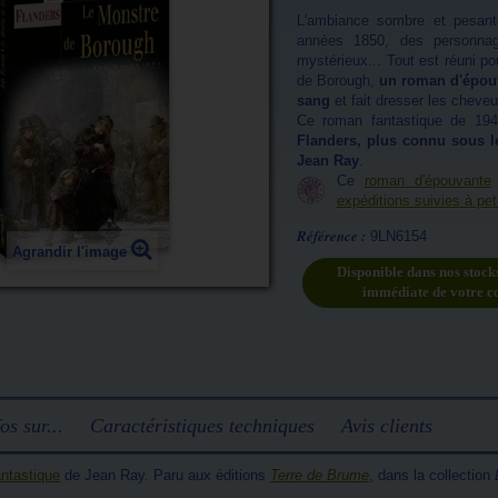
L'ambiance sombre et pesan
années 1850, des personnag
mystérieux... Tout est réuni po
de Borough,
un roman d'épouv
sang
et fait dresser les cheveu
Ce roman fantastique de 19
Flanders, plus connu sous 
Jean Ray
.
Ce
roman d'épouvante
expéditions suivies à peti
Référence :
9LN6154
Agrandir l'image
Disponible dans nos stock
immédiate de votre 
os sur...
Caractéristiques techniques
Avis clients
ntastique
de Jean Ray. Paru aux éditions
Terre de Brume
, dans la collection