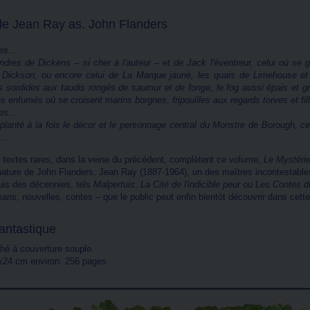
e Jean Ray as. John Flanders
es...
ndres de Dickens – si cher à l'auteur – et de Jack l'éventreur, celui où se
 Dickson, ou encore celui de
La Marque jaune
, les quais de Limehouse et 
es sordides aux taudis rongés de saumur et de fonge, le fog aussi épais et 
 enfumés où se croisent marins borgnes, fripouilles aux regards torves et fille
es...
 planté à la fois le décor et le personnage central du Monstre de Borough, 
..
 textes rares, dans la veine du précédent, complètent ce volume,
Le Mystéri
nature de John Flanders, Jean Ray (1887-1964), un des maîtres incontestables
is des décennies, tels
Malpertuis
,
La Cité de l'indicible peur
ou
Les Contes d
ans, nouvelles, contes – que le public peut enfin bientôt découvrir dans cette
antastique
é à couverture souple.
x24 cm environ. 256 pages.