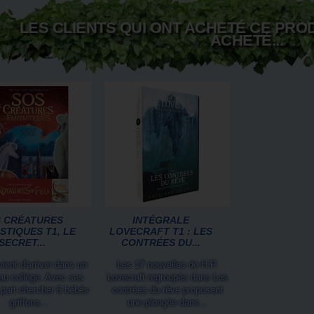
LES CLIENTS QUI ONT ACHETÉ CE PRO
ACHETÉ...
 CRÉATURES
INTÉGRALE
STIQUES T1, LE
LOVECRAFT T1 : LES
SECRET...
CONTRÉES DU...
ient d'arriver dans un
Les 17 nouvelles de H.P.
au collège. Avec ses
Lovecraft regroupés dans Les
l part chercher 6 bébés
contrées du rêve proposent
griffons...
une plongée dans...