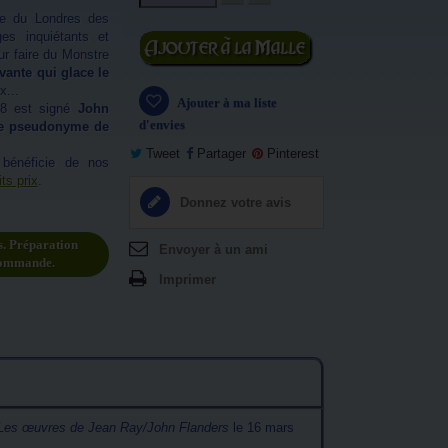
te du Londres des
es inquiétants et
Ajouter au
ur faire du Monstre
panier
ante qui glace le
x...
Ajouter à ma liste
48 est signé
John
d'envies
le pseudonyme de
Tweet
Partager
Pinterest
bénéficie de nos
ts prix
.
Donnez votre avis
s. Préparation
Envoyer à un ami
commande.
Imprimer
Les œuvres de Jean Ray/John Flanders
le 16 mars