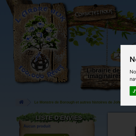
L'Arbre aux 100.000 Rêves
N
Librairie des
No
imaginaires
na
J
Le Monstre de Borough et autres histoires de John Flander
LISTE D'ENVIES
Aucun produit