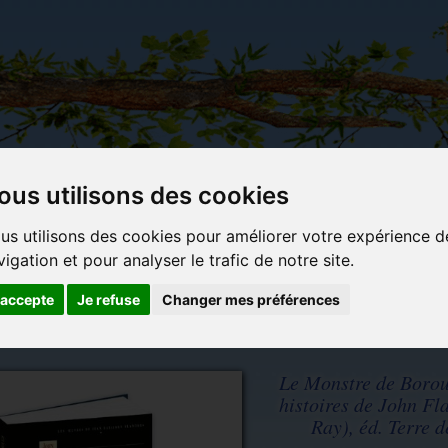
ous utilisons des cookies
Carterie
Activités
Objets déco et
Du c
us utilisons des cookies pour améliorer votre expérience d
papeterie
manuelles,
cadeaux
bl
vigation et pour analyser le trafic de notre site.
originale
détente et
originaux
jeux
'accepte
Je refuse
Changer mes préférences
s (Jean Ray), éd. Terre de Brume
Le Monstre de Borou
histoires de John Fl
Ray), éd. Terre 