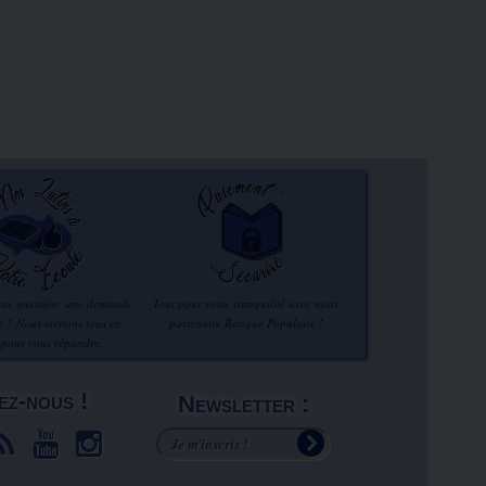
une question, une demande
Tout pour votre tranquilité avec notre
re ? Nous mettons tous en
partenaire Banque Populaire !
 pour vous répondre.
ez-nous !
Newsletter :