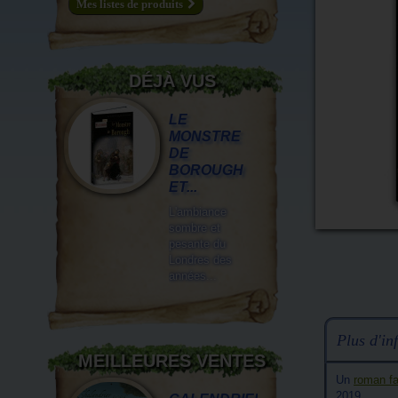
Mes listes de produits
DÉJÀ VUS
LE
MONSTRE
DE
BOROUGH
ET...
L'ambiance
sombre et
pesante du
Londres des
années...
Plus d'inf
MEILLEURES VENTES
Un
roman fa
2019.