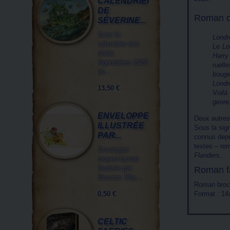
CALENDRIER
DE
Roman d
SÉVERINE...
Avec le
Londr
calendrier des
Le Lo
chats
Harry
légendaires 2026
ruell
de...
bouges
Londr
13,50 €
Voilà
genre.
ENVELOPPE
Deux autres
ILLUSTRÉE
Sous la sig
PAR...
connus depu
textes – rom
Enveloppe
Flanders
.
moyen format
illustrée par
Roman f
Brucero. Elle...
Roman broch
0,50 €
Format : 14
CELTIC