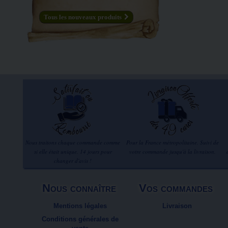
Tous les nouveaux produits
Nous traitons chaque commande comme
Pour la France métropolitaine. Suivi de
si elle était unique. 14 jours pour
votre commande jusqu'à la livraison.
changer d'avis !
Nous connaître
Vos commandes
Mentions légales
Livraison
Conditions générales de