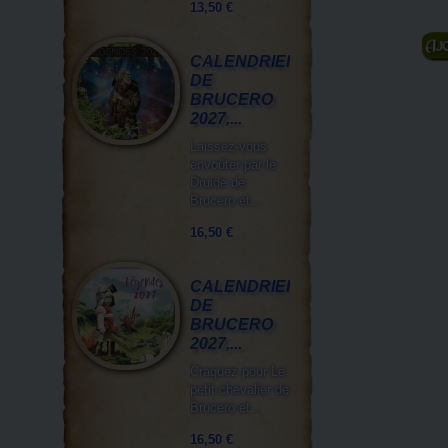
13,50 €
A
CALENDRIER
DE
BRUCERO
2027,...
Laissez-vous
envoûter par le
Druide de
Brucero et...
16,50 €
CALENDRIER
DE
BRUCERO
2027,...
Craquez pour Le
petit chevalier de
Brucero et...
16,50 €