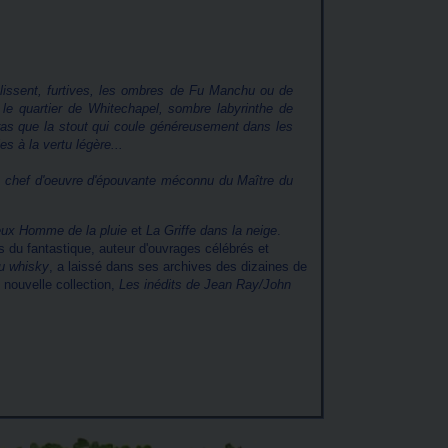
 glissent, furtives, les ombres de Fu Manchu ou de
le quartier de Whitechapel, sombre labyrinthe de
gras que la stout qui coule généreusement dans les
s à la vertu légère...
ce chef d'oeuvre d'épouvante méconnu du Maître du
eux Homme de la pluie
et
La Griffe dans la neige
.
 du fantastique, auteur d'ouvrages célébrés et
u whisky
, a laissé dans ses archives des dizaines de
 nouvelle collection,
Les inédits de Jean Ray/John