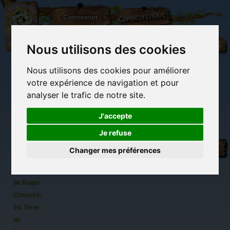
L'Arbre
Contactez-nous
Connexion
aux
100.000
Rêves
Nous utilisons des cookies
Nous utilisons des cookies pour améliorer
(vide)
votre expérience de navigation et pour
analyser le trafic de notre site.
J'accepte
Je refuse
Le Cycle
Librairie des
Carterie
Activités
Objets déco et
de la
imaginaires
papeterie
manuelles,
cadeaux
Changer mes préférences
originale
détente et jeux
originaux
Du côté du
Branche
blog...
Rouge
de Roger
Chauviré,
éd. Terre
de