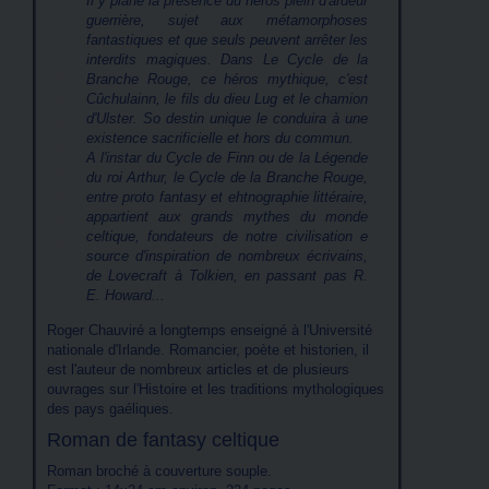
Il y plane la présence du héros plein d'ardeur
guerrière, sujet aux métamorphoses
fantastiques et que seuls peuvent arrêter les
interdits magiques. Dans
Le Cycle de la
Branche Rouge
, ce héros mythique, c'est
Cûchulainn, le fils du dieu Lug et le chamion
d'Ulster. So destin unique le conduira à une
existence sacrificielle et hors du commun.
A l'instar du
Cycle de Finn
ou de la
Légende
du roi Arthur
, le
Cycle de la Branche Rouge
,
entre proto fantasy et ehtnographie littéraire,
appartient aux grands mythes du monde
celtique, fondateurs de notre civilisation e
source d'inspiration de nombreux écrivains,
de Lovecraft à Tolkien, en passant pas R.
E. Howard...
Roger Chauviré a longtemps enseigné à l'Université
nationale d'Irlande. Romancier, poète et historien, il
est l'auteur de nombreux articles et de plusieurs
ouvrages sur l'Histoire et les traditions mythologiques
des pays gaéliques.
Roman de fantasy celtique
Roman broché à couverture souple.