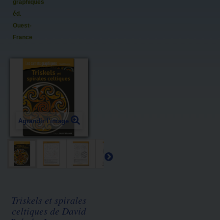
graphiques,
éd.
Ouest-
France
Agrandir l'image
Triskels et spirales
celtiques de David