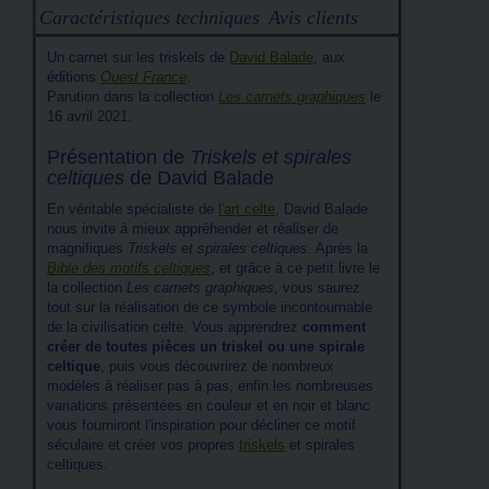
Caractéristiques techniques
Avis clients
Un carnet sur les triskels de
David Balade
, aux
éditions
Ouest France
.
Parution dans la collection
Les carnets graphiques
le
16 avril 2021.
Présentation de
Triskels et spirales
celtiques
de David Balade
En véritable spécialiste de
l'art celte
, David Balade
nous invite à mieux appréhender et réaliser de
magnifiques
Triskels et spirales celtiques
. Après la
Bible des motifs celtiques
, et grâce à ce petit livre le
la collection
Les carnets graphiques
, vous saurez
tout sur la réalisation de ce symbole incontournable
de la civilisation celte. Vous apprendrez
comment
créer de toutes pièces un triskel ou une spirale
celtique
, puis vous découvrirez de nombreux
modèles à réaliser pas à pas, enfin les nombreuses
variations présentées en couleur et en noir et blanc
vous fourniront l'inspiration pour décliner ce motif
séculaire et créer vos propres
triskels
et spirales
celtiques.