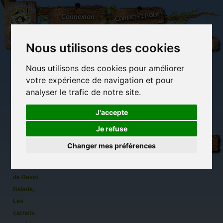
L'Arbre
Contactez-nous
Connexion
aux
100.000
Rêves
Nous utilisons des cookies
Nous utilisons des cookies pour améliorer
(vide)
votre expérience de navigation et pour
analyser le trafic de notre site.
J'accepte
Je refuse
Triskels
Librairie des
Carterie
Activités
Objets déco et
et
imaginaires
papeterie
manuelles,
cadeaux
Changer mes préférences
originale
détente et jeux
originaux
Du côté du
spirales
blog...
celtiques
de David
Balade,
Les
carnets