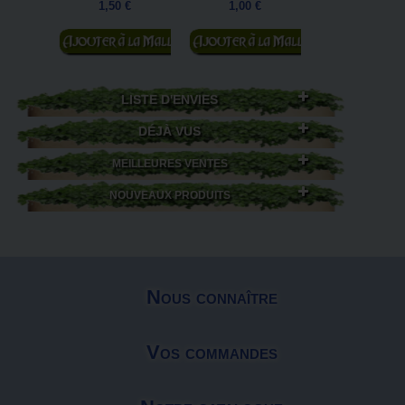
1,50 €
1,00 €
scène...
3,00 €
Ajouter au
Ajouter au
panier
panier
Ajouter au
panier
LISTE D'ENVIES
DÉJÀ VUS
MEILLEURES VENTES
NOUVEAUX PRODUITS
Nous connaître
Vos commandes