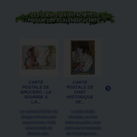
LES CLIENTS QUI ONT ACHETÉ CE
PRODUIT ONT ÉGALEMENT ACHETÉ...
CARTE
CARTE
CARTE
POSTALE DE
POSTALE DE
POSTALE « L
BRUCERO : LE
CHAT
FÉE ET LE
SOURIRE À
HISTORIQUE
RENARD
LA...
DE...
SOUS...
Le sourire à la fleur de
La jolie chatte
Une carte post
Dragon est une carte
allongée, un livre
féerique grand f
moyen format. Cette
entre les pattes, n'est
illustrée par E
carte postale de
autre que la marquise
Ferronnière. E
Brucero, qui...
de Chatonpadour,...
représente u