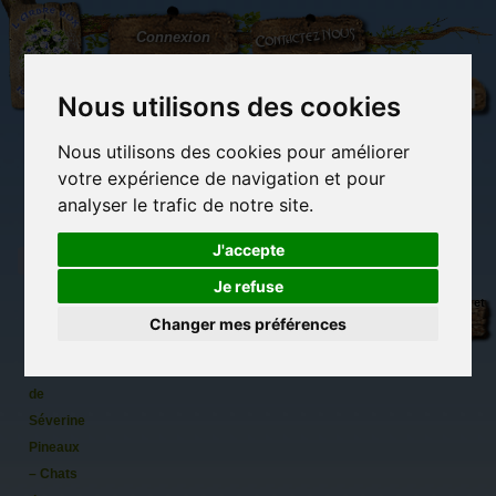
L'Arbre
Contactez-nous
Connexion
aux
100.000
Rêves
Nous utilisons des cookies
Nous utilisons des cookies pour améliorer
(vide)
votre expérience de navigation et pour
analyser le trafic de notre site.
J'accepte
Je refuse
Carte
Librairie des
Carterie
Activités
Objets déco et
postale
imaginaires
papeterie
manuelles,
cadeaux
Changer mes préférences
originale
détente et jeux
originaux
Du côté du
Chat
blog...
Chapricorne
de
Séverine
Pineaux
– Chats