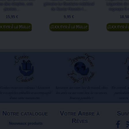
es des simples, ces
grimoire Le Bestiaire médiéval
Légendes de 
plantes...
de Xavier Hussön !...
regroupe 5 
15,95 €
9,95 €
18,50
jouter au panier
Ajouter au panier
Ajouter au
Confiez-nous vos cadeaux ! Livraison
Livraison sur votre lieu de travail, chez
Un conseil, 
de vos articles emballés et accompagné
des amis ou sur votre lieu de vacances.
particuliè
d'une carte manuscrite.
Tout est possible !
oeuvre
Notre catalogue
Votre Arbre à
Suiv
Rêves
Nouveaux produits