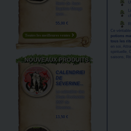
U
féerie de Jean-
Baptiste Monge
L
avec...
c
55,00 €
R
Ce véritabl
Toutes les meilleures ventes
potions mai
tous les ri
en soi, Attr
spirituelle,
saisons, Ri
NOUVEAUX PRODUITS
CALENDRIER
DE
SÉVERINE...
Le calendrier des
Chats Enchantés
2027 de
Séverine...
13,50 €