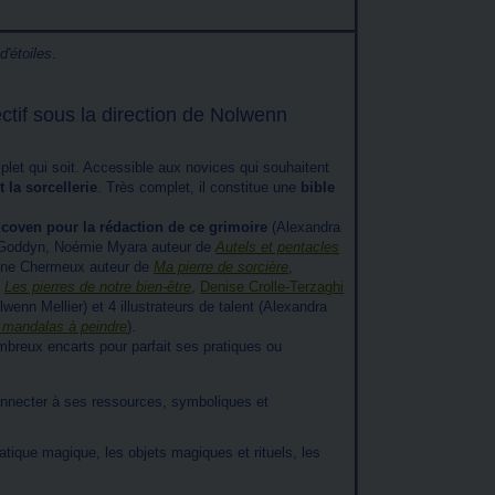
d'étoiles
.
ctif sous la direction de Nolwenn
plet qui soit. Accessible aux novices qui souhaitent
 la sorcellerie
. Très complet, il constitue une
bible
 coven pour la rédaction de ce grimoire
(Alexandra
e Goddyn, Noémie Myara auteur de
Autels et pentacles
line Chermeux auteur de
Ma pierre de sorcière
,
e
Les pierres de notre bien-être
,
Denise Crolle-Terzaghi
enn Mellier) et 4 illustrateurs de talent (Alexandra
mandalas à peindre
).
ombreux encarts pour parfait ses pratiques ou
onnecter à ses ressources, symboliques et
atique magique, les objets magiques et rituels, les