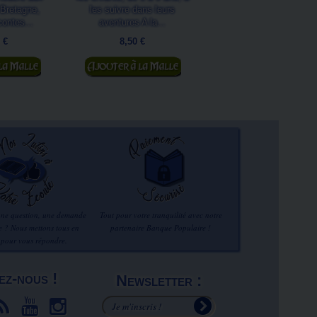
Bretagne,
les suivre dans leurs
depuis longtemps épuisé
contes...
aventures A la...
nouveau livre...
 €
8,50 €
19,50 €
 panier
Ajouter au panier
Ajouter au panier
une question, une demande
Tout pour votre tranquilité avec notre
re ? Nous mettons tous en
partenaire Banque Populaire !
 pour vous répondre.
ez-nous !
Newsletter :