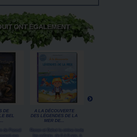
DUIT ONT ÉGALEMENT
S DE
A LA DÉCOUVERTE
MERVEILLES ET
LE BEL
DES LÉGENDES DE LA
LÉGENDES DES
..
MER DE...
DRAGONS DE...
m de Pascal
Ronan et Dahut la sirène invite
Après les Dragons, Petit t
nsacré aux
les enfants, de 6 à 9 ans, à
de Sciences-Naturelles