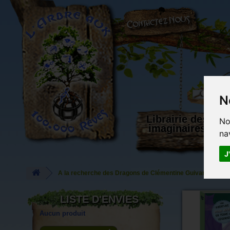
L'Arbre aux 100.000 Rêves
N
Librairie des
No
imaginaires
na
J
A la recherche des Dragons de Clémentine Guivarc'h, éd. 
LISTE D'ENVIES
Aucun produit