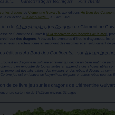
os sur...
Caractéristiques techniques
Avis clients
 sur les dragons
de
Clémentine Guivarc'h
, aux éditions
Au Bord des Continents
s la collection
A la découverte...
le 2 avril 2021.
tion de
A la recherche des Dragons
de Clémentine Guiv
unesse de Clémentine Guivarc'h (
A la découverte des légendes de la mer
), pr
erveilleux des dragons
. A travers les aventures d'Erou le dragonneau, les 
rs et leurs caractéristiques en résolvant des énigmes et en solutionnant de pe
es éditions
Au Bord des Continents...
sur
A la recherch
Erou est un dragonneau solitaire et rêveur qui décide un beau matin de parti
chemin, il en rencontre de toutes sortes et apprendra des choses utiles co
en tromphant des labyrinthes, des énigmes et des rébus, il découvrira comme
Ce livre jeu est un festival de labyrinthes, énigmes et autres rébus pour les 6
ion de ce livre jeu sur les dragons de Clémentine Guivar
 couverture cartonnée de 17x22cm environ. 32 pages.