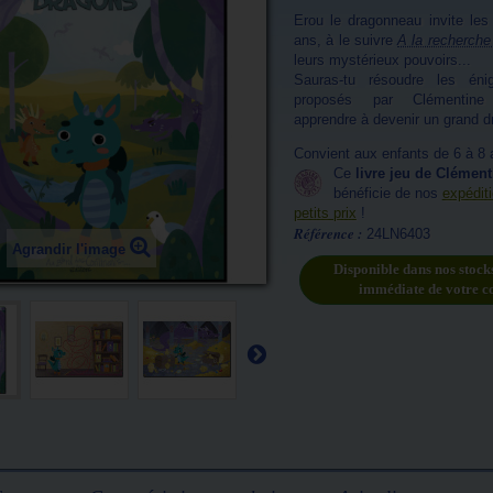
Erou le dragonneau invite les
ans, à le suivre
A la recherch
leurs mystérieux pouvoirs...
Sauras-tu résoudre les én
proposés par Clémentine
apprendre à devenir un grand d
Convient aux enfants de 6 à 8 
Ce
livre jeu de Clément
bénéficie de nos
expédit
petits prix
!
Référence :
24LN6403
Agrandir l'image
Disponible dans nos stock
immédiate de votre 