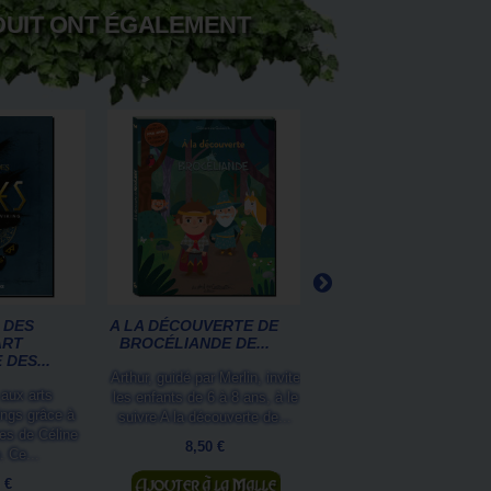
DUIT ONT ÉGALEMENT
 DES
A LA DÉCOUVERTE DE
PETIT GRIMOIRE
ART
BROCÉLIANDE DE...
LÉGENDES DES
 DES...
DRAGONS DE...
Arthur, guidé par Merlin, invite
 aux arts
Ecrit par Patrick Jézéque
les enfants de 6 à 8 ans, à le
kings grâce à
illustré par Séverine Pine
suivre A la découverte de...
nes de Céline
le Petit Grimoire Légen
8,50 €
. Ce...
des...
 €
Ajouter au panier
9,95 €