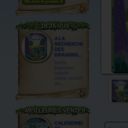
Mes listes de produits
DÉJÀ VUS
A LA
RECHERCHE
DES
DRAGONS...
Erou le
dragonneau
invite les
enfants, de 6 à 8
ans,...
MEILLEURES VENTES
CALENDRIER