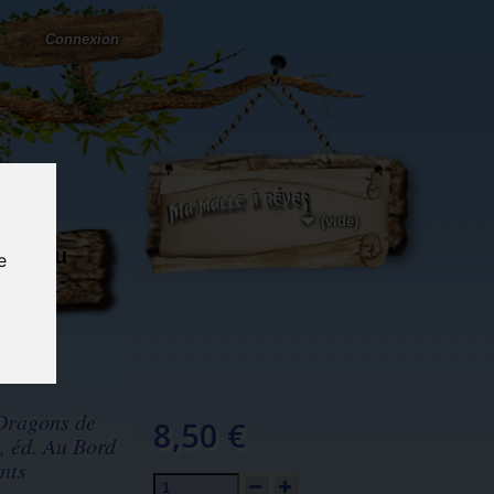
Connexion
(vide)
ôté du
e
og...
 Dragons de
8,50 €
, éd. Au Bord
nts