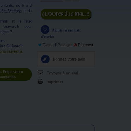
 enfants, de 6 à 8
e des Dragons
et de
Ajouter au
panier
igmes et le jeux
 Guivarc'h pour
Ajouter à ma liste
ragon ?
d'envies
ans
Tweet
Partager
Pinterest
ine Guivarc'h
ions suivies à
Donnez votre avis
s. Préparation
Envoyer à un ami
commande.
Imprimer