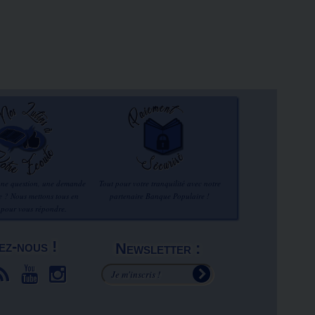
une question, une demande
Tout pour votre tranquilité avec notre
re ? Nous mettons tous en
partenaire Banque Populaire !
 pour vous répondre.
ez-nous !
Newsletter :