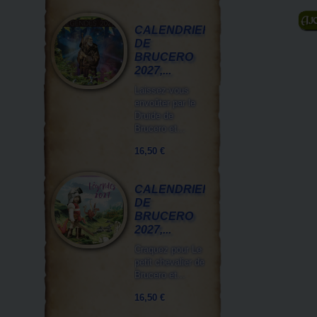
A
CALENDRIER
DE
BRUCERO
2027,...
Laissez-vous
envoûter par le
Druide de
Brucero et...
16,50 €
CALENDRIER
DE
BRUCERO
2027,...
Craquez pour Le
petit chevalier de
Brucero et...
16,50 €