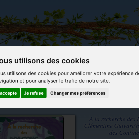
ous utilisons des cookies
Carterie
Activités
Objets déco et
Du c
us utilisons des cookies pour améliorer votre expérience d
papeterie
manuelles,
cadeaux
bl
vigation et pour analyser le trafic de notre site.
originale
détente et
originaux
jeux
'accepte
Je refuse
Changer mes préférences
Au Bord des Continents
A la recherche des
Clémentine Guivarc'h
des Contine