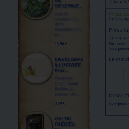
DE
Plus d'inf
SÉVERINE...
Un
livre jeu
Avec le
Parution dan
calendrier des
chats
Présenta
légendaires 2026
de...
Ce livre je
l'univers m
13,50 €
leurs pouvoi
Le mot d
ENVELOPPE
ILLUSTRÉE
PAR...
Enveloppe
moyen format
illustrée par
Brucero. Elle...
Descript
0,50 €
Livre jeu à
CELTIC
FAERIES