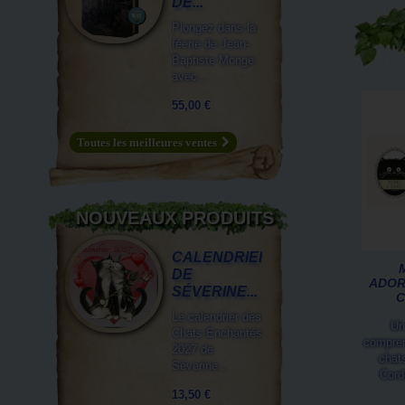
DE...
Plongez dans la
féerie de Jean-
Baptiste Monge
avec...
55,00 €
Toutes les meilleures ventes
NOUVEAUX PRODUITS
CALENDRIER
DE
ADOR
SÉVERINE...
C
Le calendrier des
Un
Chats Enchantés
compren
2027 de
chats
Séverine...
Corde
13,50 €