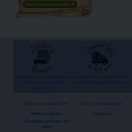
Tous les nouveaux produits
Nous traitons chaque commande comme
Pour la France métropolitaine. Suivi de
si elle était unique. 14 jours pour
votre commande jusqu'à la livraison.
changer d'avis !
Nous connaître
Vos commandes
Mentions légales
Livraison
Conditions générales de
vente