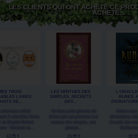
LES CLIENTS QUI ONT ACHETÉ CE PRO
ACHETÉ...
MES TROIS
LES VERTUES DES
L'ORACLE
ABLES LIVRES
SIMPLES, SECRETS
RUNES, 
HATS DE...
DES...
DIVINATOIRE
 charmant coffret
Un beau petit grimoire de
Initiez-vous
ant 3 adorables livres
Erika Laïs qui présente Les
divinatoires vi
 de Brigitte Bulard-
vertues des simples, ces
L'oracle des ru
au : Histoires et...
plantes...
Guillaume
12,95 €
15,95 €
19,50