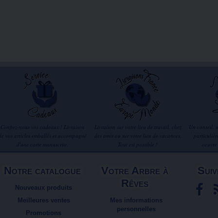
Confiez-nous vos cadeaux ! Livraison
Livraison sur votre lieu de travail, chez
Un conseil, 
de vos articles emballés et accompagné
des amis ou sur votre lieu de vacances.
particuliè
d'une carte manuscrite.
Tout est possible !
oeuvre
Notre catalogue
Votre Arbre à
Suiv
Rêves
Nouveaux produits
Meilleures ventes
Mes informations
personnelles
Promotions